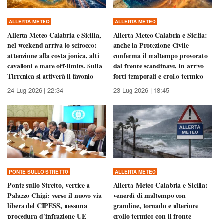
ALLERTA METEO
ALLERTA METEO
Allerta Meteo Calabria e Sicilia,
Allerta Meteo Calabria e Sicilia:
nel weekend arriva lo scirocco:
anche la Protezione Civile
attenzione alla costa jonica, alti
conferma il maltempo provocato
cavalloni e mare off-limits. Sulla
dal fronte scandinavo, in arrivo
Tirrenica si attiverà il favonio
forti temporali e crollo termico
24 Lug 2026 | 22:34
23 Lug 2026 | 18:45
PONTE SULLO STRETTO
ALLERTA METEO
Ponte sullo Stretto, vertice a
Allerta Meteo Calabria e Sicilia:
Palazzo Chigi: verso il nuovo via
venerdì di maltempo con
libera del CIPESS, nessuna
grandine, tornado e ulteriore
procedura d’infrazione UE
crollo termico con il fronte