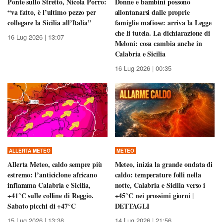
Ponte sullo Stretto, Nicola Porro:
Donne e bambini possono
“va fatto, è l’ultimo pezzo per
allontanarsi dalle proprie
collegare la Sicilia all’Italia”
famiglie mafiose: arriva la Legge
che li tutela. La dichiarazione di
16 Lug 2026 | 13:07
Meloni: cosa cambia anche in
Calabria e Sicilia
16 Lug 2026 | 00:35
ALLERTA METEO
METEO
Allerta Meteo, caldo sempre più
Meteo, inizia la grande ondata di
estremo: l’anticiclone africano
caldo: temperature folli nella
infiamma Calabria e Sicilia,
notte, Calabria e Sicilia verso i
+41°C sulle colline di Reggio.
+45°C nei prossimi giorni |
Sabato picchi di +47°C
DETTAGLI
15 Lug 2026 | 13:38
14 Lug 2026 | 21:56