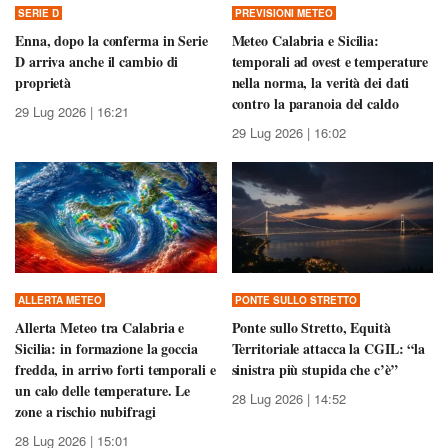
SERIE D
PREVISIONI METEO
Enna, dopo la conferma in Serie
Meteo Calabria e Sicilia:
D arriva anche il cambio di
temporali ad ovest e temperature
proprietà
nella norma, la verità dei dati
contro la paranoia del caldo
29 Lug 2026 | 16:21
29 Lug 2026 | 16:02
ALLERTA METEO
PONTE SULLO STRETTO
Allerta Meteo tra Calabria e
Ponte sullo Stretto, Equità
Sicilia: in formazione la goccia
Territoriale attacca la CGIL: “la
fredda, in arrivo forti temporali e
sinistra più stupida che c’è”
un calo delle temperature. Le
28 Lug 2026 | 14:52
zone a rischio nubifragi
28 Lug 2026 | 15:01