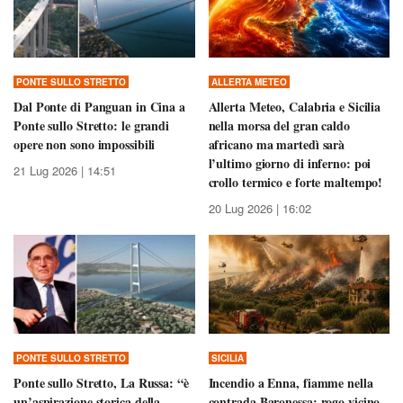
PONTE SULLO STRETTO
ALLERTA METEO
Dal Ponte di Panguan in Cina a
Allerta Meteo, Calabria e Sicilia
Ponte sullo Stretto: le grandi
nella morsa del gran caldo
opere non sono impossibili
africano ma martedì sarà
l’ultimo giorno di inferno: poi
21 Lug 2026 | 14:51
crollo termico e forte maltempo!
20 Lug 2026 | 16:02
PONTE SULLO STRETTO
SICILIA
Ponte sullo Stretto, La Russa: “è
Incendio a Enna, fiamme nella
un’aspirazione storica della
contrada Baronessa: rogo vicino