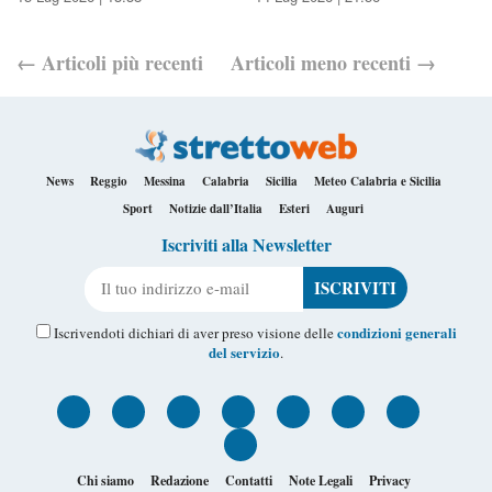
←
Articoli
più recenti
Articoli
meno recenti
→
News
Reggio
Messina
Calabria
Sicilia
Meteo Calabria e Sicilia
Sport
Notizie dall’Italia
Esteri
Auguri
Iscriviti alla Newsletter
Il tuo indirizzo e-mail
condizioni generali
Iscrivendoti dichiari di aver preso visione delle
del servizio
.
Chi siamo
Redazione
Contatti
Note Legali
Privacy