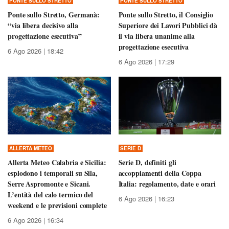
PONTE SULLO STRETTO
PONTE SULLO STRETTO
Ponte sullo Stretto, Germanà:
Ponte sullo Stretto, il Consiglio
“via libera decisivo alla
Superiore dei Lavori Pubblici dà
progettazione esecutiva”
il via libera unanime alla
progettazione esecutiva
6 Ago 2026 | 18:42
6 Ago 2026 | 17:29
ALLERTA METEO
SERIE D
Allerta Meteo Calabria e Sicilia:
Serie D, definiti gli
esplodono i temporali su Sila,
accoppiamenti della Coppa
Serre Aspromonte e Sicani.
Italia: regolamento, date e orari
L’entità del calo termico del
6 Ago 2026 | 16:23
weekend e le previsioni complete
6 Ago 2026 | 16:34