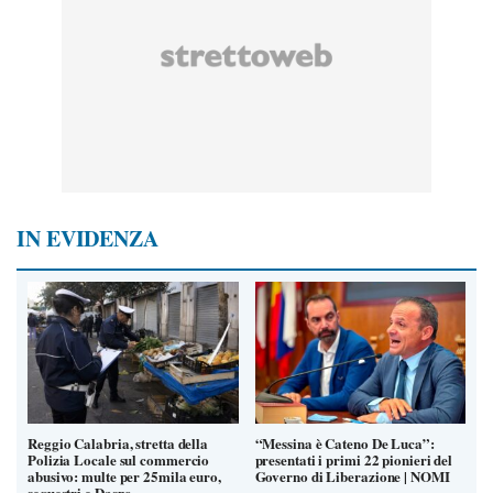
IN EVIDENZA
Reggio Calabria, stretta della
“Messina è Cateno De Luca”:
Polizia Locale sul commercio
presentati i primi 22 pionieri del
abusivo: multe per 25mila euro,
Governo di Liberazione | NOMI
sequestri e Daspo