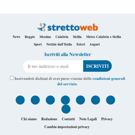
News
Reggio
Messina
Calabria
Sicilia
Meteo Calabria e Sicilia
Sport
Notizie dall’Italia
Esteri
Auguri
Iscriviti alla Newsletter
Il tuo indirizzo e-mail
condizioni generali
Iscrivendoti dichiari di aver preso visione delle
del servizio
.
Chi siamo
Redazione
Contatti
Note Legali
Privacy
Cambia impostazioni privacy