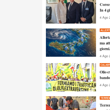
Corec
In 4 g
4 Ago 
ALLERT
Allert
ma att
giorni
4 Ago 
CALABR
Olio e
bando 
4 Ago 
TERRE
Terrem