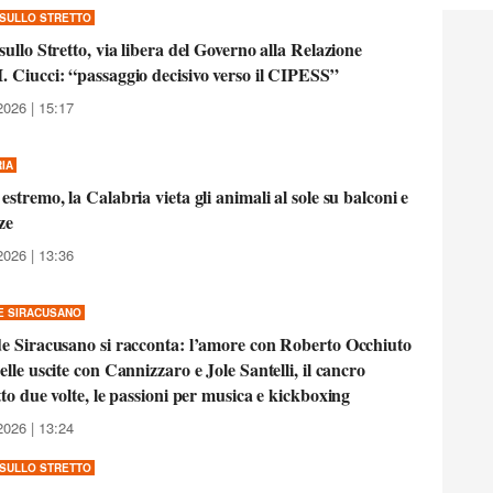
SULLO STRETTO
sullo Stretto, via libera del Governo alla Relazione
 Ciucci: “passaggio decisivo verso il CIPESS”
2026 | 15:17
IA
estremo, la Calabria vieta gli animali al sole su balconi e
ze
2026 | 13:36
E SIRACUSANO
e Siracusano si racconta: l’amore con Roberto Occhiuto
elle uscite con Cannizzaro e Jole Santelli, il cancro
tto due volte, le passioni per musica e kickboxing
2026 | 13:24
SULLO STRETTO