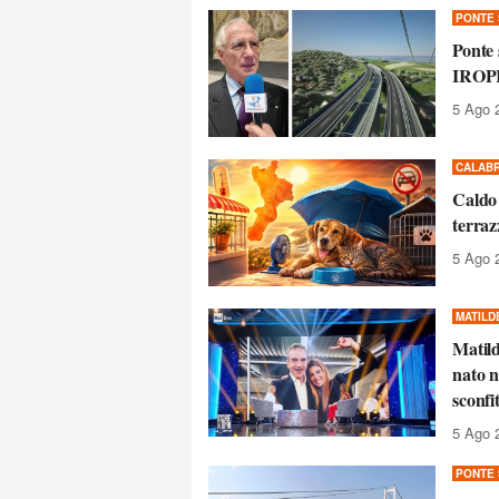
PONTE 
Ponte 
IROPI.
5 Ago 
CALABR
Caldo 
terraz
5 Ago 
MATILD
Matild
nato n
sconfi
5 Ago 
PONTE 