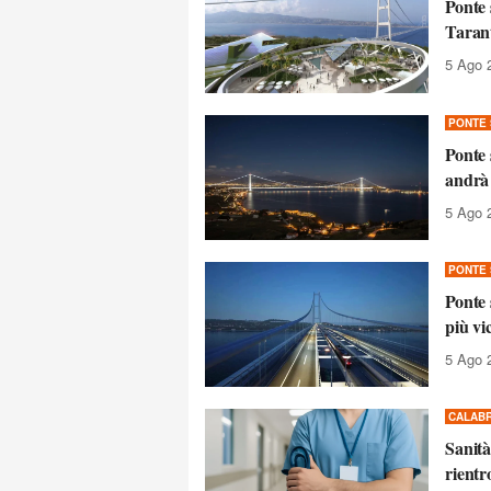
Ponte 
Taran
5 Ago 
PONTE 
Ponte 
andrà 
5 Ago 
PONTE 
Ponte 
più vi
5 Ago 
CALABR
Sanità
rientr