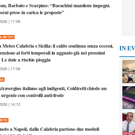
om, Barbato e Scarpino: “Barachini mantiene impegni.
iorni prese in carica le proposte”
2026 | 17:08
A METEO
a Meteo Calabria e Sicilia: il caldo continua senza eccessi,
IN E
enzione ai forti temporali in agguato già nei prossimi
. Le date a rischio pioggia
2026 | 17:08
IA
xtravergine italiano agli indigenti, Coldiretti chiede un
urgente con controlli anti-frode
2026 | 14:12
MOTO
oto a Napoli, dalla Calabria partono due moduli