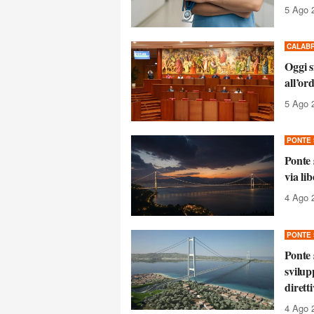
5 Ago 
CALABR
Oggi s
all’or
5 Ago 
PONTE 
Ponte 
via li
4 Ago 
PONTE 
Ponte 
svilup
dirett
4 Ago 