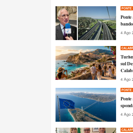
PONTE 
Ponte 
bando 
4 Ago 
CALABR
Turism
sul De
Calab
4 Ago 
PONTE 
Ponte 
sponda
4 Ago 
CALABR