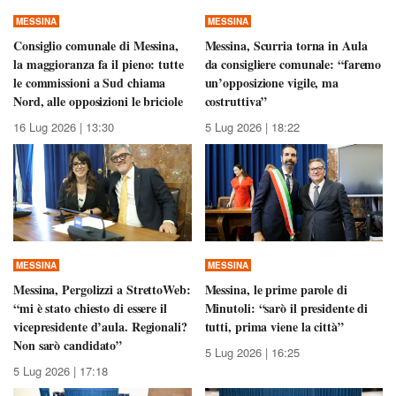
MESSINA
MESSINA
Consiglio comunale di Messina,
Messina, Scurria torna in Aula
la maggioranza fa il pieno: tutte
da consigliere comunale: “faremo
le commissioni a Sud chiama
un’opposizione vigile, ma
Nord, alle opposizioni le briciole
costruttiva”
16 Lug 2026 | 13:30
5 Lug 2026 | 18:22
MESSINA
MESSINA
Messina, Pergolizzi a StrettoWeb:
Messina, le prime parole di
“mi è stato chiesto di essere il
Minutoli: “sarò il presidente di
vicepresidente d’aula. Regionali?
tutti, prima viene la città”
Non sarò candidato”
5 Lug 2026 | 16:25
5 Lug 2026 | 17:18