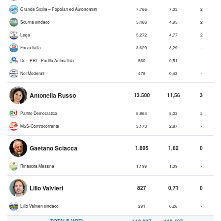
Grande Sicilia – Popolari ed Autonomisti
7.766
7,03
2
Scurria sindaco
5.466
4,95
2
Lega
5.272
4,77
2
Forza Italia
3.629
3,29
-
Dc – PRI – Partito Animalista
560
0,51
-
Noi Moderati
478
0,43
-
Antonella Russo
13.500
11,56
3
Partito Democratico
8.864
8,03
3
M5S-Controcorrente
3.173
2,87
-
Gaetano Sciacca
1.895
1,62
0
Rinascita Messina
1.199
1,09
-
Lillo Valvieri
827
0,71
0
Lillo Valvieri sindaco
291
0,26
-