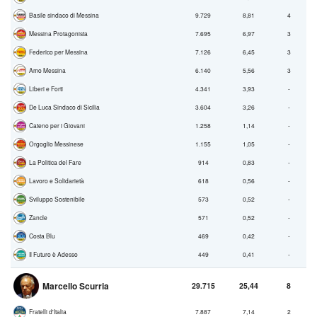
Basile sindaco di Messina
9.729
8,81
4
Messina Protagonista
7.695
6,97
3
Federico per Messina
7.126
6,45
3
Amo Messina
6.140
5,56
3
Liberi e Forti
4.341
3,93
-
De Luca Sindaco di Sicilia
3.604
3,26
-
Cateno per i Giovani
1.258
1,14
-
Orgoglio Messinese
1.155
1,05
-
La Politica del Fare
914
0,83
-
Lavoro e Solidarietà
618
0,56
-
Sviluppo Sostenibile
573
0,52
-
Zancle
571
0,52
-
Costa Blu
469
0,42
-
Il Futuro è Adesso
449
0,41
-
Marcello Scurria
29.715
25,44
8
Fratelli d'Italia
7.887
7,14
2