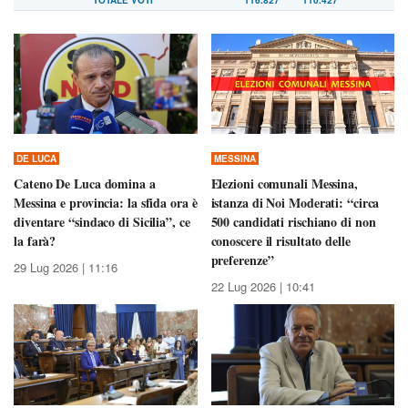
TOTALE VOTI
116.827
110.427
DE LUCA
MESSINA
Cateno De Luca domina a
Elezioni comunali Messina,
Messina e provincia: la sfida ora è
istanza di Noi Moderati: “circa
diventare “sindaco di Sicilia”, ce
500 candidati rischiano di non
la farà?
conoscere il risultato delle
preferenze”
29 Lug 2026 | 11:16
22 Lug 2026 | 10:41