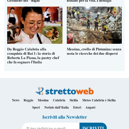
Geometri del “Righi”
lottano per la vita. I dettagli
Da Reggio Calabria alla
Messina, crollo di Pistunina: senza
conquista di Rai 1: la storia di
sosta le ricerche dei due dispersi
Roberta La Piana, la pastry chef
che fa sognare l’Italia
News
Reggio
Messina
Calabria
Sicilia
Meteo Calabria e Sicilia
Sport
Notizie dall’Italia
Esteri
Auguri
Iscriviti alla Newsletter
Il tuo indirizzo e-mail