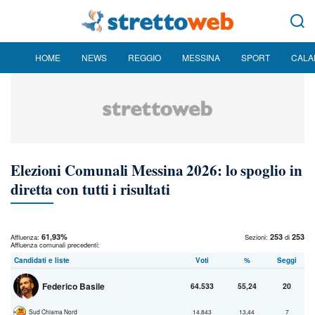
HOME
NEWS
REGGIO
MESSINA
SPORT
CALA
Elezioni Comunali Messina 2026: lo spoglio in
diretta con tutti i risultati
61,93%
253
253
Affluenza:
Sezioni:
di
Affluenza comunali precedenti:
Candidati e liste
Voti
%
Seggi
Federico Basile
64.533
55,24
20
Sud Chiama Nord
14.843
13,44
7