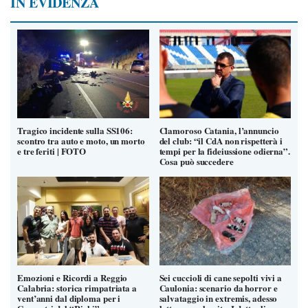
IN EVIDENZA
Tragico incidente sulla SS106:
Clamoroso Catania, l’annuncio
scontro tra auto e moto, un morto
del club: “il CdA non rispetterà i
e tre feriti | FOTO
tempi per la fideiussione odierna”.
Cosa può succedere
Emozioni e Ricordi a Reggio
Sei cuccioli di cane sepolti vivi a
Calabria: storica rimpatriata a
Caulonia: scenario da horror e
vent’anni dal diploma per i
salvataggio in extremis, adesso