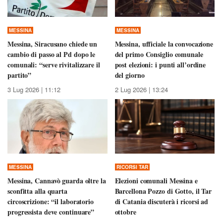
MESSINA
MESSINA
Messina, Siracusano chiede un
Messina, ufficiale la convocazione
cambio di passo al Pd dopo le
del primo Consiglio comunale
comunali: “serve rivitalizzare il
post elezioni: i punti all’ordine
partito”
del giorno
3 Lug 2026 | 11:12
2 Lug 2026 | 13:24
MESSINA
RICORSI TAR
Messina, Cannavò guarda oltre la
Elezioni comunali Messina e
sconfitta alla quarta
Barcellona Pozzo di Gotto, il Tar
circoscrizione: “il laboratorio
di Catania discuterà i ricorsi ad
progressista deve continuare”
ottobre