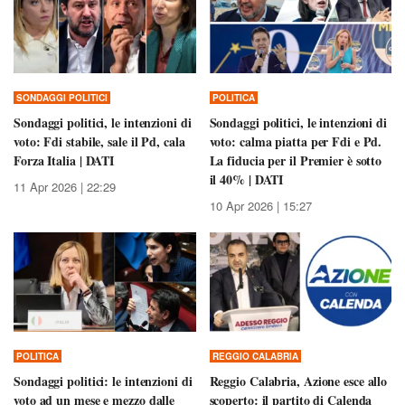
SONDAGGI POLITICI
POLITICA
Sondaggi politici, le intenzioni di
Sondaggi politici, le intenzioni di
voto: Fdi stabile, sale il Pd, cala
voto: calma piatta per Fdi e Pd.
Forza Italia | DATI
La fiducia per il Premier è sotto
il 40% | DATI
11 Apr 2026 | 22:29
10 Apr 2026 | 15:27
POLITICA
REGGIO CALABRIA
Sondaggi politici: le intenzioni di
Reggio Calabria, Azione esce allo
voto ad un mese e mezzo dalle
scoperto: il partito di Calenda