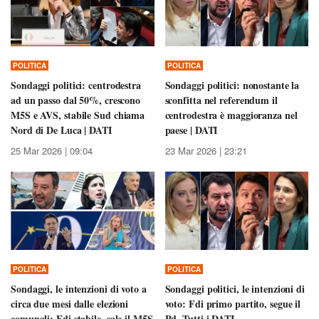
POLITICA
POLITICA
Sondaggi politici: centrodestra
Sondaggi politici: nonostante la
ad un passo dal 50%, crescono
sconfitta nel referendum il
M5S e AVS, stabile Sud chiama
centrodestra è maggioranza nel
Nord di De Luca | DATI
paese | DATI
25 Mar 2026 | 09:04
23 Mar 2026 | 23:21
POLITICA
POLITICA
Sondaggi, le intenzioni di voto a
Sondaggi politici, le intenzioni di
circa due mesi dalle elezioni
voto: Fdi primo partito, segue il
comunali: Fdi stabile, sale il M5S
Pd. Tutti i DATI