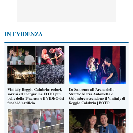
IN EVIDENZA
Vinitaly Reggio Calabria: colori,
Da Sanremo all’Arena dello
sorrisi ed energia! Le FOTO più
Stretto: Maria Antonietta e
belle della 1ª serata e il VIDEO dei
Colombre accendono il Vinitaly di
fuochi d’artificio
Reggio Calabria | FOTO