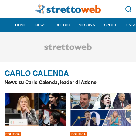
HOME
NEWS
REGGIO
MESSINA
SPORT
CALA
CARLO CALENDA
News su Carlo Calenda, leader di Azione
POLITICA
POLITICA