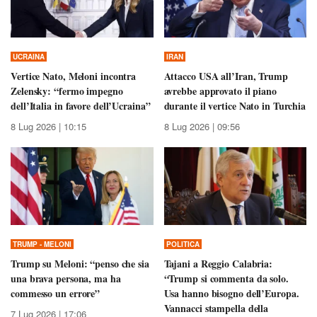
UCRAINA
IRAN
Vertice Nato, Meloni incontra
Attacco USA all’Iran, Trump
Zelensky: “fermo impegno
avrebbe approvato il piano
dell’Italia in favore dell’Ucraina”
durante il vertice Nato in Turchia
8 Lug 2026 | 10:15
8 Lug 2026 | 09:56
TRUMP - MELONI
POLITICA
Trump su Meloni: “penso che sia
Tajani a Reggio Calabria:
una brava persona, ma ha
“Trump si commenta da solo.
commesso un errore”
Usa hanno bisogno dell’Europa.
Vannacci stampella della
7 Lug 2026 | 17:06