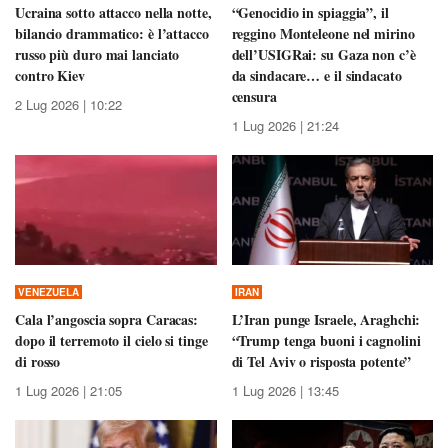
Ucraina sotto attacco nella notte,
“Genocidio in spiaggia”, il
bilancio drammatico: è l’attacco
reggino Monteleone nel mirino
russo più duro mai lanciato
dell’USIGRai: su Gaza non c’è
contro Kiev
da sindacare… e il sindacato
censura
2 Lug 2026 | 10:22
1 Lug 2026 | 21:24
VENEZUELA
IRAN
Cala l’angoscia sopra Caracas:
L’Iran punge Israele, Araghchi:
dopo il terremoto il cielo si tinge
“Trump tenga buoni i cagnolini
di rosso
di Tel Aviv o risposta potente”
1 Lug 2026 | 21:05
1 Lug 2026 | 13:45