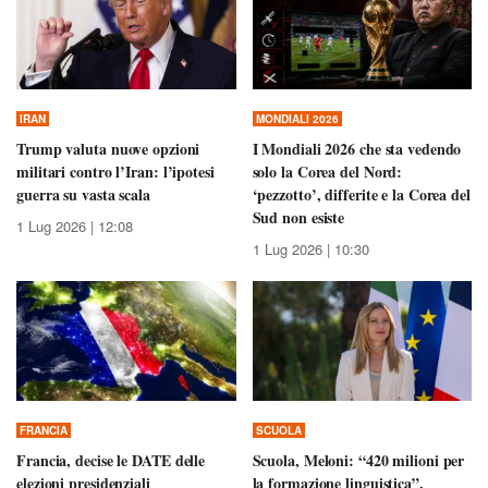
IRAN
MONDIALI 2026
Trump valuta nuove opzioni
I Mondiali 2026 che sta vedendo
militari contro l’Iran: l’ipotesi
solo la Corea del Nord:
guerra su vasta scala
‘pezzotto’, differite e la Corea del
Sud non esiste
1 Lug 2026 | 12:08
1 Lug 2026 | 10:30
FRANCIA
SCUOLA
Francia, decise le DATE delle
Scuola, Meloni: “420 milioni per
elezioni presidenziali
la formazione linguistica”.