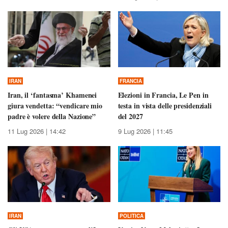
IRAN
FRANCIA
Iran, il ‘fantasma’ Khamenei
Elezioni in Francia, Le Pen in
giura vendetta: “vendicare mio
testa in vista delle presidenziali
padre è volere della Nazione”
del 2027
11 Lug 2026 | 14:42
9 Lug 2026 | 11:45
IRAN
POLITICA