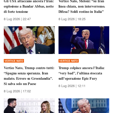
Gli USA attaccano ancora l’Iran:
Vertice Nato, Meloni: “su Iran
esplosione a Bandar Abbas, notte
linea chiara, non interverremo.
di forte tensione
Difesa? Soldi restino in Italia”
8 Lug 2026 | 22:47
8 Lug 2026 | 18:25
VERTICE NATO
VERTICE NATO
Vertice Nato, Trump contro tutti:
Trump colpisce ancora l’Italia:
“Spagna senza speranza. Iran
“very bad”, l’ultima stoccata
malato. Errore su Groenlandia”.
sull’operazione Epic Fury
Si salva solo un Paese
8 Lug 2026 | 12:11
8 Lug 2026 | 17:02