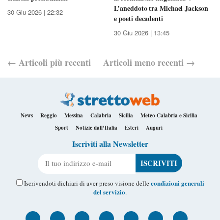
L’aneddoto tra Michael Jackson
30 Giu 2026 | 22:32
e poeti decadenti
30 Giu 2026 | 13:45
←
Articoli
più recenti
Articoli
meno recenti
→
News
Reggio
Messina
Calabria
Sicilia
Meteo Calabria e Sicilia
Sport
Notizie dall’Italia
Esteri
Auguri
Iscriviti alla Newsletter
Il tuo indirizzo e-mail
condizioni generali
Iscrivendoti dichiari di aver preso visione delle
del servizio
.