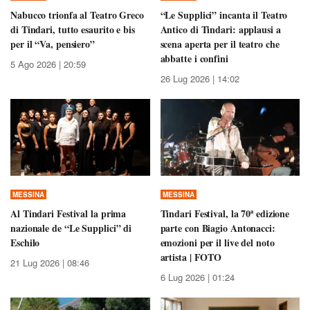
Nabucco trionfa al Teatro Greco
“Le Supplici” incanta il Teatro
di Tindari, tutto esaurito e bis
Antico di Tindari: applausi a
per il “Va, pensiero”
scena aperta per il teatro che
abbatte i confini
5 Ago 2026 | 20:59
26 Lug 2026 | 14:02
MESSINA
MESSINA
Al Tindari Festival la prima
Tindari Festival, la 70ª edizione
nazionale de “Le Supplici” di
parte con Biagio Antonacci:
Eschilo
emozioni per il live del noto
artista | FOTO
21 Lug 2026 | 08:46
6 Lug 2026 | 01:24