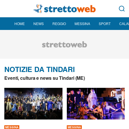
HOME
NEWS
REGGIO
MESSINA
SPORT
CALA
NOTIZIE DA TINDARI
Eventi, cultura e news su Tindari (ME)
MESSINA
MESSINA