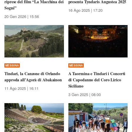
riprese del film “La Macchina dei
presenta Tyndaris Augustea 2025
Sogni”
16 Ago 2025 | 17:20
20 Gen 2026 | 15:56
MESSINA
MESSINA
Tindari, la Canzone di Orlando
A Taormina e Tindari i Concerti
approda all’Agorà di Abakainon
di Capodanno del Coro Lirico
Siciliano
11 Ago 2025 | 16:11
3 Gen 2025 | 08:00