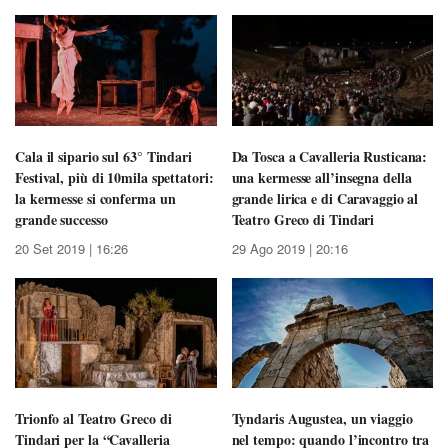
Cala il sipario sul 63° Tindari
Da Tosca a Cavalleria Rusticana:
Festival, più di 10mila spettatori:
una kermesse all’insegna della
la kermesse si conferma un
grande lirica e di Caravaggio al
grande successo
Teatro Greco di Tindari
20 Set 2019 | 16:26
29 Ago 2019 | 20:16
Trionfo al Teatro Greco di
Tyndaris Augustea, un viaggio
Tindari per la “Cavalleria
nel tempo: quando l’incontro tra