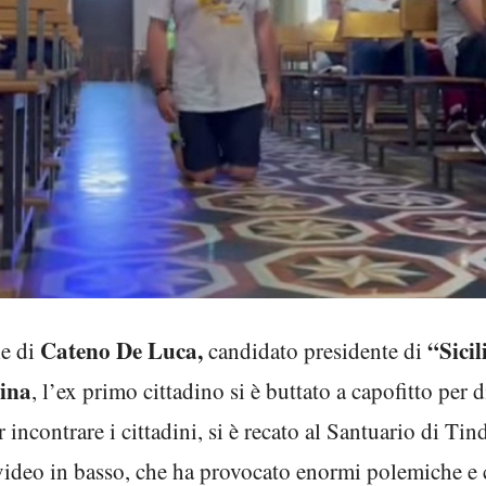
Cateno De Luca,
“Sicil
le di
candidato presidente di
ina
, l’ex primo cittadino si è buttato a capofitto per d
incontrare i cittadini, si è recato al Santuario di Tind
video in basso, che ha provocato enormi polemiche e 