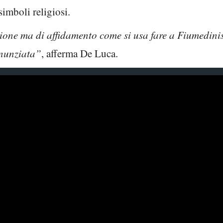
simboli religiosi.
ione ma di affidamento come si usa fare a Fiumedinis
nunziata”
, afferma De Luca.