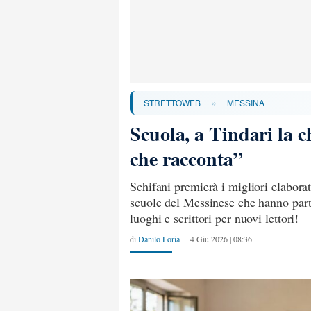
»
STRETTOWEB
MESSINA
Scuola, a Tindari la c
che racconta”
Schifani premierà i migliori elaborati
scuole del Messinese che hanno partec
luoghi e scrittori per nuovi lettori!
di
Danilo Loria
4 Giu 2026 | 08:36