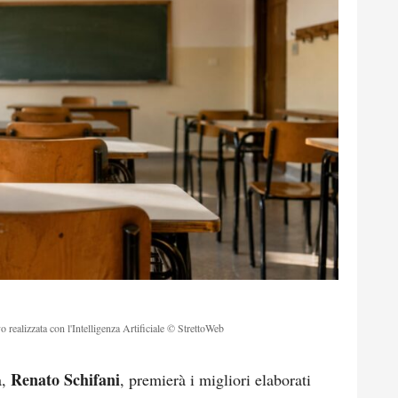
o realizzata con l'Intelligenza Artificiale © StrettoWeb
Renato Schifani
a,
, premierà i migliori elaborati