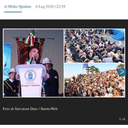
di
Mirko Spadaro
6 Lug 2026 | 22:58
Foto di Salvatore Dato / StrettoWeb
1
/
6