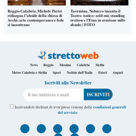
Reggio Calabria, Michele Parisi
Taormina, Nabucco incanta il
ridisegna l’abside della chiesa di
Teatro Antico: sold out, standing
Archi: arte contemporanea e fede
ovation e l’Etna in eruzione sullo
si incontrano
sfondo | FOTO
News
Reggio
Messina
Calabria
Sicilia
Meteo Calabria e Sicilia
Sport
Notizie dall’Italia
Esteri
Auguri
Iscriviti alla Newsletter
Il tuo indirizzo e-mail
condizioni generali
Iscrivendoti dichiari di aver preso visione delle
del servizio
.