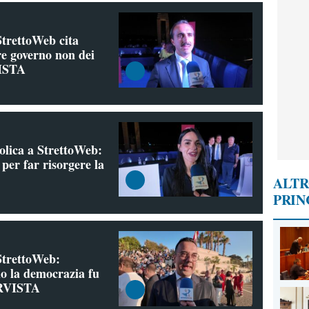
StrettoWeb cita
re governo non dei
VISTA
olica a StrettoWeb:
per far risorgere la
ALTR
PRIN
StrettoWeb:
o la democrazia fu
ERVISTA