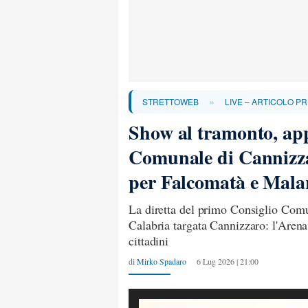
»
STRETTOWEB
LIVE – ARTICOLO PR
Show al tramonto, app
Comunale di Cannizzar
per Falcomatà e Mala
La diretta del primo Consiglio Com
Calabria targata Cannizzaro: l'Arena 
cittadini
di
Mirko Spadaro
6 Lug 2026 | 21:00