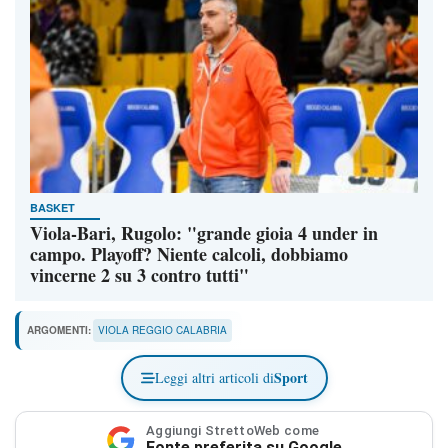
BASKET
Viola-Bari, Rugolo: "grande gioia 4 under in
campo. Playoff? Niente calcoli, dobbiamo
vincerne 2 su 3 contro tutti"
ARGOMENTI:
VIOLA REGGIO CALABRIA
Sport
Leggi altri articoli di
Aggiungi StrettoWeb come
Fonte preferita su Google