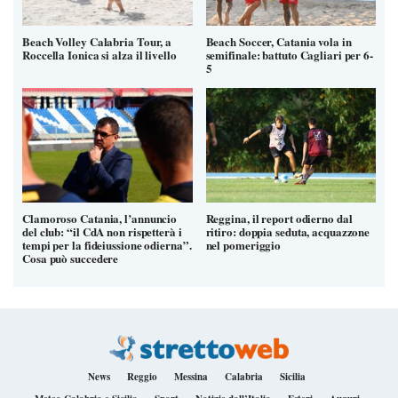
Beach Volley Calabria Tour, a
Beach Soccer, Catania vola in
Roccella Ionica si alza il livello
semifinale: battuto Cagliari per 6-
5
Clamoroso Catania, l’annuncio
Reggina, il report odierno dal
del club: “il CdA non rispetterà i
ritiro: doppia seduta, acquazzone
tempi per la fideiussione odierna”.
nel pomeriggio
Cosa può succedere
News
Reggio
Messina
Calabria
Sicilia