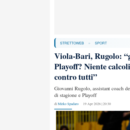
»
STRETTOWEB
SPORT
Viola-Bari, Rugolo: “
Playoff? Niente calcol
contro tutti”
Giovanni Rugolo, assistant coach dell
di stagione e Playoff
di
Mirko Spadaro
19 Apr 2026 | 20:30