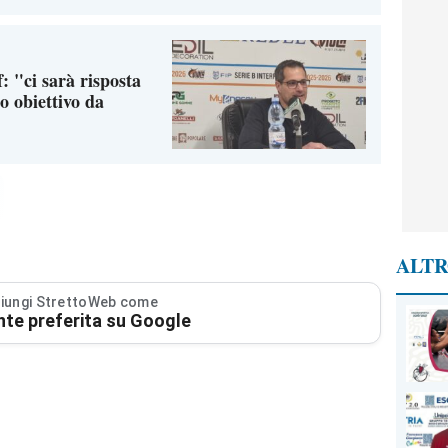
f: "ci sarà risposta
o obiettivo da
ALTR
iungi StrettoWeb come
nte preferita su Google