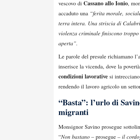
Cassano allo Ionio
vescovo di
, mo
accaduto una
“ferita morale, social
terra intera. Una striscia di Calabr
violenza criminale finiscono troppo
aperta”.
Le parole del presule richiamano l’
inserisce la vicenda, dove la povertà,
condizioni lavorative
si intrecciano
rendendo il lavoro agricolo un settor
“Basta”: l’urlo di Savi
migranti
Monsignor Savino prosegue sottoline
“
Non bastano
– prosegue
– il cord