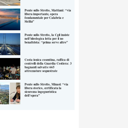
Ponte sullo Stretto, Mattiani: “via
libera importante, opera
fondamentale per Calabria e
Sicilia”
Ponte sullo Stretto, la Cgil insiste
nell’ideologica lotta per il no
benaltrista: “prima serve altro”
Costa ionica cosentina, raffica di
controlli della Guardia Costiera: 3
bagnanti salvati e 665
attrezzature sequestrate
Ponte sullo Stretto, Minasi: “via
libera storico, certificata la
sicurezza ingegneristica
dell’opera”