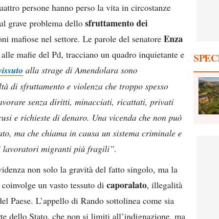
uattro persone hanno perso la vita in circostanze
sfruttamento dei
sul grave problema dello
Enza
ioni mafiose nel settore. Le parole del senatore
a alle mafie del Pd, tracciano un quadro inquietante e
SPEC
vissuto
alla strage di Amendolara sono
tà di sfruttamento e violenza che troppo spesso
avorare senza diritti, minacciati, ricattati, privati
oprusi e richieste di denaro. Una vicenda che non può
lato, ma che chiama in causa un sistema criminale e
 lavoratori migranti più fragili”.
videnza non solo la gravità del fatto singolo, ma la
caporalato
 coinvolge un vasto tessuto di
, illegalità
i del Paese. L’appello di Rando sottolinea come sia
te dello Stato, che non si limiti all’indignazione, ma