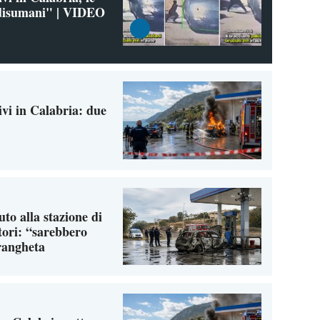
"disumani" | VIDEO
ivi in Calabria: due
to alla stazione di
atori: “sarebbero
drangheta