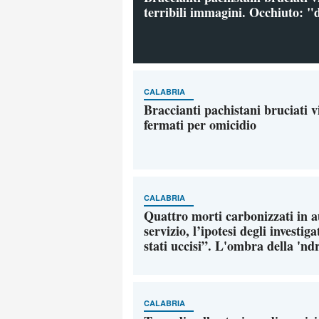
terribili immagini. Occhiuto: 
CALABRIA
Braccianti pachistani bruciati v
fermati per omicidio
CALABRIA
Quattro morti carbonizzati in au
servizio, l’ipotesi degli investig
stati uccisi”. L'ombra della 'n
CALABRIA