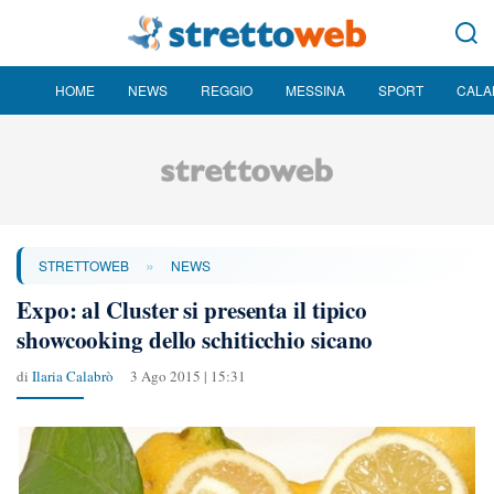
HOME
NEWS
REGGIO
MESSINA
SPORT
CALA
»
STRETTOWEB
NEWS
Expo: al Cluster si presenta il tipico
showcooking dello schiticchio sicano
di
Ilaria Calabrò
3 Ago 2015 | 15:31