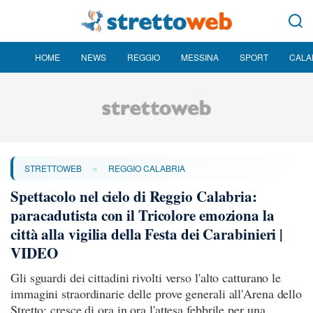
HOME
NEWS
REGGIO
MESSINA
SPORT
CALA
»
STRETTOWEB
REGGIO CALABRIA
Spettacolo nel cielo di Reggio Calabria:
paracadutista con il Tricolore emoziona la
città alla vigilia della Festa dei Carabinieri |
VIDEO
Gli sguardi dei cittadini rivolti verso l'alto catturano le
immagini straordinarie delle prove generali all'Arena dello
Stretto: cresce di ora in ora l'attesa febbrile per una