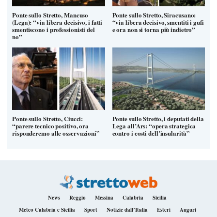
Ponte sullo Stretto, Mancuso
Ponte sullo Stretto, Siracusano:
(Lega): “via libera decisivo, i fatti
“via libera decisivo, smentiti i gufi
smentiscono i professionisti del
e ora non si torna più indietro”
no”
Ponte sullo Stretto, Ciucci:
Ponte sullo Stretto, i deputati della
“parere tecnico positivo, ora
Lega all’Ars: “opera strategica
risponderemo alle osservazioni”
contro i costi dell’insularità”
News
Reggio
Messina
Calabria
Sicilia
Meteo Calabria e Sicilia
Sport
Notizie dall’Italia
Esteri
Auguri