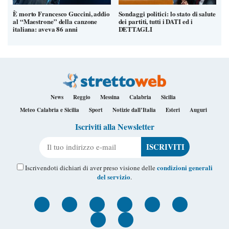
È morto Francesco Guccini, addio
Sondaggi politici: lo stato di salute
al “Maestrone” della canzone
dei partiti, tutti i DATI ed i
italiana: aveva 86 anni
DETTAGLI
News
Reggio
Messina
Calabria
Sicilia
Meteo Calabria e Sicilia
Sport
Notizie dall’Italia
Esteri
Auguri
Iscriviti alla Newsletter
Il tuo indirizzo e-mail
condizioni generali
Iscrivendoti dichiari di aver preso visione delle
del servizio
.