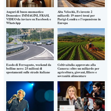
Auguri di buon onomastico
Alta Velocità, Fs investe 2
Domenico: IMMAGINI, FRASI,
miliardi: 19 nuovi treni per
VIDEO da inviare su Facebook e
Parigi-Londra e l’espansione in
WhatsApp
Europa
Esodo di Ferragosto, weekend da
Coltivaitalia approvato alla
bollino nero: 25 milioni di
Camera: oltre un miliardo per
spostamenti sulle strade italiane
agricoltura, giovani, filiere e
sovranità alimentare