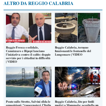
ALTRO DA REGGIO CALABRIA
Reggio Fresca e solidale,
Reggio Calabria, tornano
Cannizzaro e Ripepi lanciano
funzionanti le fontanelle del
l’iniziativa contro il caldo: doppio
Lungomare | VIDEO
servizio per i cittadini in difficoltà
| VIDEO
Ponte sullo Stretto, Salvini sfida le
Reggio Calabria, lite per futili
opposizioni: “rassegnatevi, l’Italia
motivi a Mammola: accoltella un