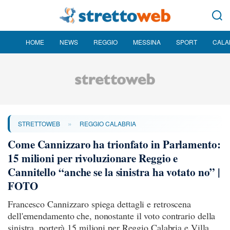
HOME
NEWS
REGGIO
MESSINA
SPORT
CALA
»
STRETTOWEB
REGGIO CALABRIA
Come Cannizzaro ha trionfato in Parlamento:
15 milioni per rivoluzionare Reggio e
Cannitello “anche se la sinistra ha votato no” |
FOTO
Francesco Cannizzaro spiega dettagli e retroscena
dell'emendamento che, nonostante il voto contrario della
sinistra, porterà 15 milioni per Reggio Calabria e Villa