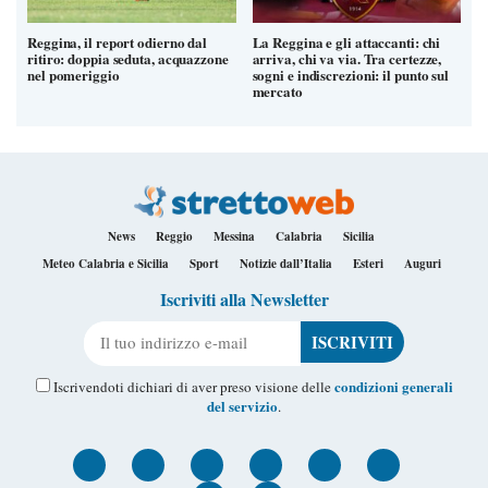
Reggina, il report odierno dal
La Reggina e gli attaccanti: chi
ritiro: doppia seduta, acquazzone
arriva, chi va via. Tra certezze,
nel pomeriggio
sogni e indiscrezioni: il punto sul
mercato
News
Reggio
Messina
Calabria
Sicilia
Meteo Calabria e Sicilia
Sport
Notizie dall’Italia
Esteri
Auguri
Iscriviti alla Newsletter
Il tuo indirizzo e-mail
condizioni generali
Iscrivendoti dichiari di aver preso visione delle
del servizio
.