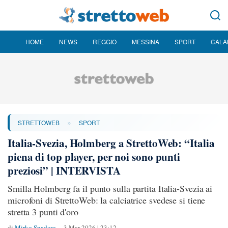
HOME
NEWS
REGGIO
MESSINA
SPORT
CALA
»
STRETTOWEB
SPORT
Italia-Svezia, Holmberg a StrettoWeb: “Italia
piena di top player, per noi sono punti
preziosi” | INTERVISTA
Smilla Holmberg fa il punto sulla partita Italia-Svezia ai
microfoni di StrettoWeb: la calciatrice svedese si tiene
stretta 3 punti d'oro
di
Mirko Spadaro
3 Mar 2026 | 23:12