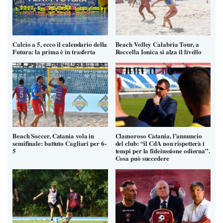
Calcio a 5, ecco il calendario della
Beach Volley Calabria Tour, a
Futura: la prima è in trasferta
Roccella Ionica si alza il livello
Beach Soccer, Catania vola in
Clamoroso Catania, l’annuncio
semifinale: battuto Cagliari per 6-
del club: “il CdA non rispetterà i
5
tempi per la fideiussione odierna”.
Cosa può succedere