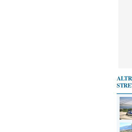
ALTR
STR