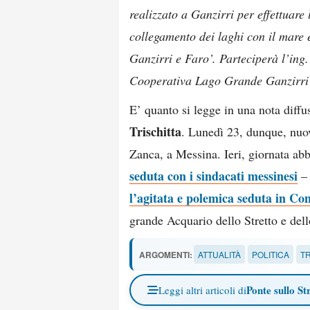
realizzato a Ganzirri per effettuare
collegamento dei laghi con il mare e
Ganzirri e Faro’. Parteciperà l’ing.
Cooperativa Lago Grande Ganzirri
E’ quanto si legge in una nota diff
Trischitta
. Lunedì 23, dunque, nuov
Zanca, a Messina. Ieri, giornata ab
seduta con i sindacati messinesi
– 
l’agitata e polemica seduta in Con
grande Acquario dello Stretto e dell
ARGOMENTI:
ATTUALITÀ
POLITICA
T
Ponte sullo St
Leggi altri articoli di