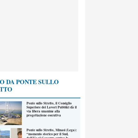
O DA PONTE SULLO
ETTO
Ponte sullo Stretto, il Consiglio
Superiore dei Lavori Pubblici dà il
via libera unanime alla
progettazione esecutiva
Ponte sullo Stretto, Minasi (Lega):
“momento storico per il Sud,
dall’Ue al Governo arriva la