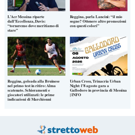
L’Acr Messina riparte
Reggina, parla Lancini: “il mio
dall’Eccellenza, Davis:
sogno? Ottenere altre promozioni
“torneremo dove meritiamo di
con questi colori”
stare”
Reggina, goleada alla Bruinese
Urban Cross, Trinacria Urban
nel primo test in ritiro: Alma
Night: l’8 agosto gara a
scatenato. Schieramenti e
Gallodoro in provincia di Messina
giocatori utilizzati: le prime
| INFO
indicazioni di Marchionni