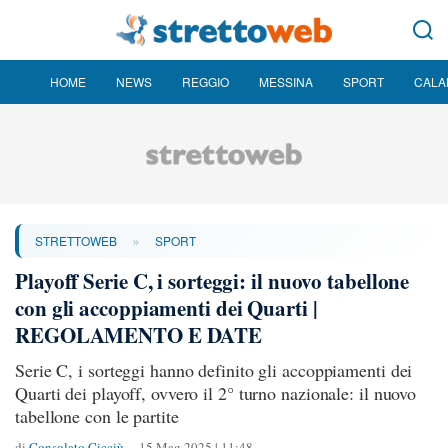
HOME
NEWS
REGGIO
MESSINA
SPORT
CALA
»
STRETTOWEB
SPORT
Playoff Serie C, i sorteggi: il nuovo tabellone
con gli accoppiamenti dei Quarti |
REGOLAMENTO E DATE
Serie C, i sorteggi hanno definito gli accoppiamenti dei
Quarti dei playoff, ovvero il 2° turno nazionale: il nuovo
tabellone con le partite
di
Consolato Cicciù
15 Mag 2025 | 11:48