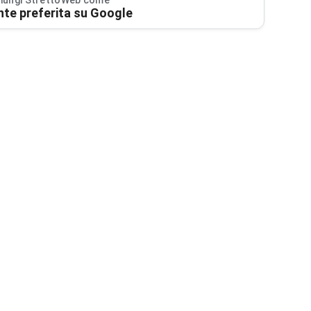
iungi StrettoWeb come
nte preferita su Google