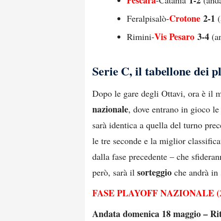
Pescara
1-2
-Catania
(anda
Crotone
2-1
Feralpisalò-
(
Vis Pesaro
3-4
Rimini-
(an
Serie C, il tabellone dei p
Dopo le gare degli Ottavi, ora è il
nazionale
, dove entrano in gioco le
sarà identica a quella del turno prec
le tre seconde e la miglior classifica
dalla fase precedente – che sfiderann
sorteggio
però, sarà il
che andrà in
FASE PLAYOFF NAZIONALE (
Andata domenica 18 maggio – Ri