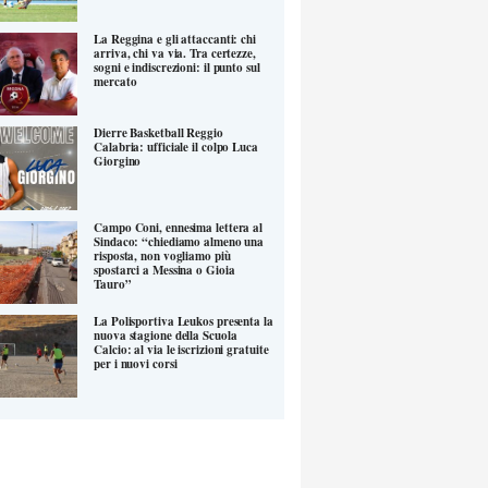
La Reggina e gli attaccanti: chi
arriva, chi va via. Tra certezze,
sogni e indiscrezioni: il punto sul
mercato
Dierre Basketball Reggio
Calabria: ufficiale il colpo Luca
Giorgino
Campo Coni, ennesima lettera al
Sindaco: “chiediamo almeno una
risposta, non vogliamo più
spostarci a Messina o Gioia
Tauro”
La Polisportiva Leukos presenta la
nuova stagione della Scuola
Calcio: al via le iscrizioni gratuite
per i nuovi corsi