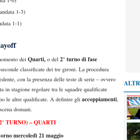
ta 1-0)
andata 1-3)
data 1-1)
layoff
Quarti,
2° turno di fase
 momento dei
o del
 seconde classificate dei tre gironi. La procedura
edente, con la presenza delle teste di serie – ovvero
ALTR
ta in stagione regolare tra le squadre qualificate
accoppiamenti
o le altre qualificate. A definire gli
,
 scena domani.
2° TURNO) – QUARTI
torno mercoledì 21 maggio