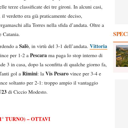
le terze classificate dei tre gironi. In alcuni casi,
il verdetto era già praticamente deciso,
ergamaschi alla Torres nella sfida d’andata. Oltre a
SPEC
e Catania.
Salò
Vittoria
erdendo a
, in virtù del 3-1 dell’andata.
Pescara
vince per 1-2 a
ma paga lo stop interno di
de 3 in casa, dopo la sconfitta di qualche giorno fa,
Rimini
Vis Pesaro
Tanti gol a
: la
vince per 3-4 e
ince soltanto per 2-1: troppo ampio il vantaggio
U23
di Ciccio Modesto.
° TURNO) – OTTAVI