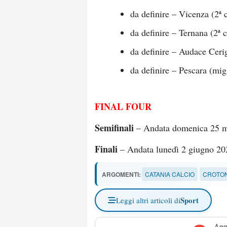
da definire – Vicenza (2ª 
da definire – Ternana (2ª 
da definire – Audace Cerig
da definire – Pescara (migl
FINAL FOUR
Semifinali
– Andata domenica 25 ma
Finali
– Andata lunedì 2 giugno 202
ARGOMENTI:
CATANIA CALCIO
CROTON
Sport
Leggi altri articoli di