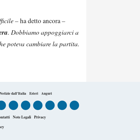
ficile –
ha detto ancora
–
era
. Dobbiamo appoggiarci a
he poteva cambiare la partita.
Notizie dall’Italia
Esteri
Auguri
ntatti
Note Legali
Privacy
acy