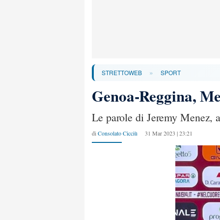
»
STRETTOWEB
SPORT
Genoa-Reggina, Men
Le parole di Jeremy Menez, a 
di
Consolato Cicciù
31 Mar 2023 | 23:21