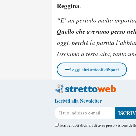
Reggina
.
“E’ un periodo molto importante
Quello che avevamo perso nell
oggi, perché la partita l’abbi
Usciamo a testa alta, tanto un
Sport
Leggi altri articoli di
Iscriviti alla Newsletter
Il tuo indirizzo e-mail
Iscrivendoti dichiari di aver preso visione del