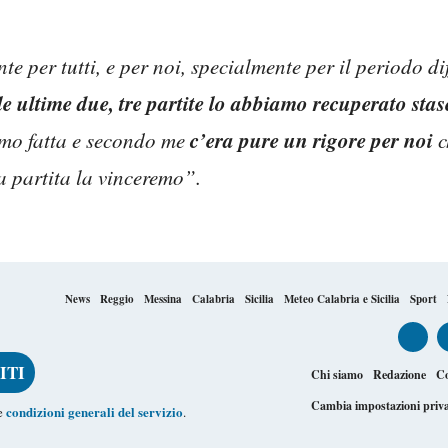
 per tutti, e per noi, specialmente per il periodo dif
e ultime due, tre partite lo abbiamo recuperato stas
c’era pure un rigore per noi
amo fatta e secondo me
c
a partita la vinceremo”.
News
Reggio
Messina
Calabria
Sicilia
Meteo Calabria e Sicilia
Sport
Chi siamo
Redazione
Co
Cambia impostazioni priv
condizioni generali del servizio
le
.