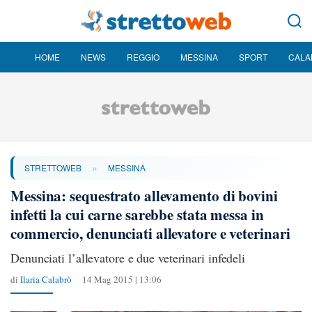
HOME
NEWS
REGGIO
MESSINA
SPORT
CALA
»
STRETTOWEB
MESSINA
Messina: sequestrato allevamento di bovini
infetti la cui carne sarebbe stata messa in
commercio, denunciati allevatore e veterinari
Denunciati l’allevatore e due veterinari infedeli
di
Ilaria Calabrò
14 Mag 2015 | 13:06