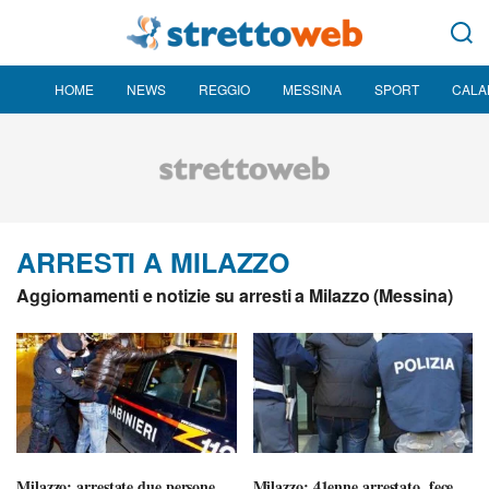
HOME
NEWS
REGGIO
MESSINA
SPORT
CALA
ARRESTI A MILAZZO
Aggiornamenti e notizie su arresti a Milazzo (Messina)
Milazzo: arrestate due persone
Milazzo: 41enne arrestato, fece