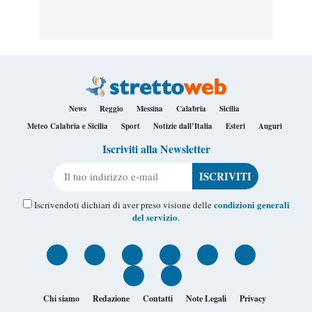
News
Reggio
Messina
Calabria
Sicilia
Meteo Calabria e Sicilia
Sport
Notizie dall’Italia
Esteri
Auguri
Iscriviti alla Newsletter
Il tuo indirizzo e-mail
condizioni generali
Iscrivendoti dichiari di aver preso visione delle
del servizio
.
Chi siamo
Redazione
Contatti
Note Legali
Privacy