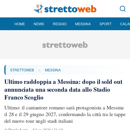
HOME
NEWS
REGGIO
MESSINA
SPORT
CALA
»
STRETTOWEB
MESSINA
Ultimo raddoppia a Messina: dopo il sold out
annunciata una seconda data allo Stadio
Franco Scoglio
Ultimo: il cantautore romano sarà protagonista a Messina
il 28 e il 29 giugno 2027, confermando la città tra le tappe
del nuovo tour negli stadi italiani
di
Danilo Loria
8 Lug 2026 | 21:10