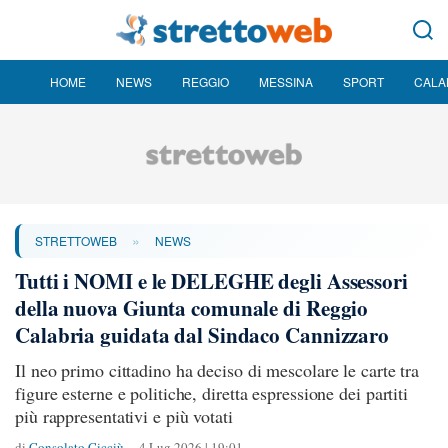
HOME
NEWS
REGGIO
MESSINA
SPORT
CALA
»
STRETTOWEB
NEWS
Tutti i NOMI e le DELEGHE degli Assessori
della nuova Giunta comunale di Reggio
Calabria guidata dal Sindaco Cannizzaro
Il neo primo cittadino ha deciso di mescolare le carte tra
figure esterne e politiche, diretta espressione dei partiti
più rappresentativi e più votati
di
Consolato Cicciù
4 Lug 2026 | 19:01