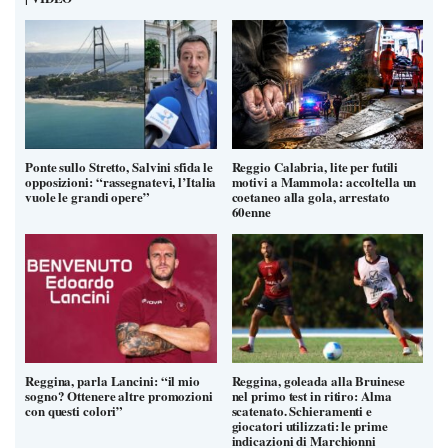
Ponte sullo Stretto, Salvini sfida le
Reggio Calabria, lite per futili
opposizioni: “rassegnatevi, l’Italia
motivi a Mammola: accoltella un
vuole le grandi opere”
coetaneo alla gola, arrestato
60enne
Reggina, parla Lancini: “il mio
Reggina, goleada alla Bruinese
sogno? Ottenere altre promozioni
nel primo test in ritiro: Alma
con questi colori”
scatenato. Schieramenti e
giocatori utilizzati: le prime
indicazioni di Marchionni