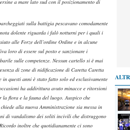
versine a mare lato sud con il posizionamento di
 parcheggiati sulla battigia pescavano comodamente
nota dolente riguarda i falò notturni per i quali i
aiuto alle Forze dell’ordine Ordine e in alcune
va loro di essere sul posto e sanzionare i
 barile sulle competenze. Nessun cartello si è mai
resenza di zone di nidificazione di Caretta Caretta
ALTR
e in questi anni è stato fatto solo ed esclusivamente
occasioni ha addirittura avuto minacce e ritorsioni
er la flora e la fauna del luogo. Auspico che
e chiede alla nuova Amministrazione sia messa in
i di vandalismo dei soliti incivili che distruggono
 Ricordo inoltre che quotidianamente ci sono