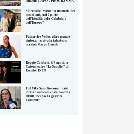
edizione | INFO e PROGRAMMA
Marcinelle, Maio: “la memoria dei
nostri emigrati è parte
dell’identità della Calabria e
dell’Europa”
Puliservice Volley, altro grande
rinforzo: arriva la talentuosa
ucraina Margo Dzunik
Reggio Calabria, il 9 agosto a
Catonateatro “Le Supplici” di
Eschilo | INFO
FdI Villa San Giovanni: “crisi
idrica e aumento costo raccolta
rifiuti, incapacità gestione
Caminiti”