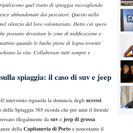
 ripuliscono quel tratto di spiaggia raccogliendo
 lenze abbandonate dai pescatori. Questo nello
nel silenzio del loro volontariato. Detto ciò spero
che possano devastare le zone di nidificazione e
 mattino quando le buche piene di legna rovente
chiano la vita. Collaborare tutti sempre e
ulla spiaggia: il caso di suv e jeep
accessi
ell’intervento riguarda la denuncia degli
o della Spiaggia 365 ricorda che per anni il litorale
suv
jeep di grossa
aversato illegalmente da
e
Capitaneria di Porto
inanze della
e nonostante il