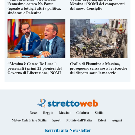
l’ennesimo corteo No Ponte
Messina: i NOMI dei componenti
(uguale a tutti gli altri): politica,
del nuovo Consiglio
sindacati e Palestina
“Messina è Cateno De Luca”:
Crollo di Pistunina a Messina,
presentati i primi 22 pionieri del
proseguono senza sosta le ricerche
Governo di Liberazione | NOMI
dei dispersi sotto le macerie
News
Reggio
Messina
Calabria
Sicilia
Meteo Calabria e Sicilia
Sport
Notizie dall’Italia
Esteri
Auguri
Iscriviti alla Newsletter