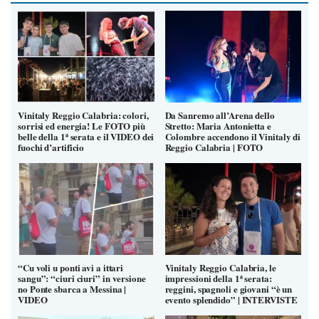
Vinitaly Reggio Calabria: colori,
Da Sanremo all’Arena dello
sorrisi ed energia! Le FOTO più
Stretto: Maria Antonietta e
belle della 1ª serata e il VIDEO dei
Colombre accendono il Vinitaly di
fuochi d’artificio
Reggio Calabria | FOTO
“Cu voli u ponti avi a ittari
Vinitaly Reggio Calabria, le
sangu”: “ciuri ciuri” in versione
impressioni della 1ª serata:
no Ponte sbarca a Messina |
reggini, spagnoli e giovani “è un
VIDEO
evento splendido” | INTERVISTE