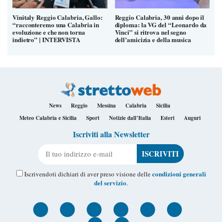
Vinitaly Reggio Calabria, Gallo:
Reggio Calabria, 30 anni dopo il
“racconteremo una Calabria in
diploma: la VG del “Leonardo da
evoluzione e che non torna
Vinci” si ritrova nel segno
indietro” | INTERVISTA
dell’amicizia e della musica
News
Reggio
Messina
Calabria
Sicilia
Meteo Calabria e Sicilia
Sport
Notizie dall’Italia
Esteri
Auguri
Iscriviti alla Newsletter
Il tuo indirizzo e-mail
condizioni generali
Iscrivendoti dichiari di aver preso visione delle
del servizio
.