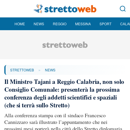
HOME
NEWS
REGGIO
MESSINA
SPORT
CALA
»
STRETTOWEB
NEWS
Il Ministro Tajani a Reggio Calabria, non solo
Consiglio Comunale: presenterà la prossima
conferenza degli addetti scientifici e spaziali
(che si terrà sullo Stretto)
Alla conferenza stampa con il sindaco Francesco
Cannizzaro sarà illustrato l’appuntamento che nei
prossimi mesi porterà nella città dello Stretto diplomazia