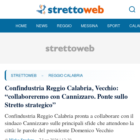
HOME
NEWS
REGGIO
MESSINA
SPORT
CALA
»
STRETTOWEB
REGGIO CALABRIA
Confindustria Reggio Calabria, Vecchio:
“collaboreremo con Cannizzaro. Ponte sullo
Stretto strategico”
Confindustria Reggio Calabria pronta a collaborare con il
sindaco Cannizzaro sulle principali sfide che attendono la
città: le parole del presidente Domenico Vecchio
di
Mirko Spadaro
7 Lug 2026 | 12:39