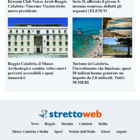
Kiwanis Club Voices Aretè-Reggio
Serie D, ufficiale il girone I:
Calabria: Vincenzo Vizzini eletto
nessuna sorpresa, definiti gli
nuovo presidente
organici | ELENCO
Reggio Calabria, il Museo
Turismo in Calabria,
Archeologico cambia volto: nuovi
l’investimento che funziona: quasi
percorsi accessibili e spazi
50 milioni hanno generato un
immersivi
impatto da 5,8 miliardi. Tutti i
NUMERI
News
Reggio
Messina
Calabria
Sicilia
Meteo Calabria e Sicilia
Sport
Notizie dall’Italia
Esteri
Auguri