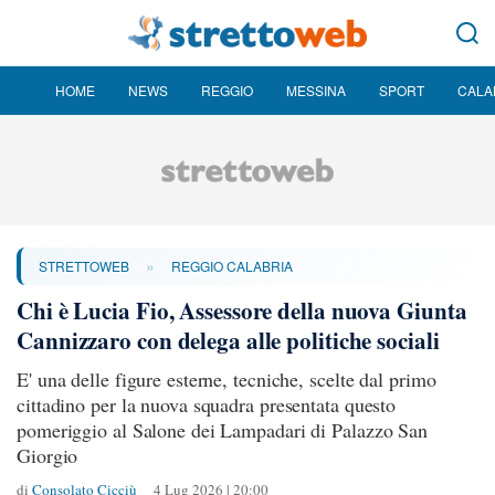
HOME
NEWS
REGGIO
MESSINA
SPORT
CALA
»
STRETTOWEB
REGGIO CALABRIA
Chi è Lucia Fio, Assessore della nuova Giunta
Cannizzaro con delega alle politiche sociali
E' una delle figure esterne, tecniche, scelte dal primo
cittadino per la nuova squadra presentata questo
pomeriggio al Salone dei Lampadari di Palazzo San
Giorgio
di
Consolato Cicciù
4 Lug 2026 | 20:00