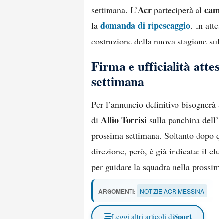
Acr
cam
settimana. L’
parteciperà al
domanda di ripescaggio
la
. In att
costruzione della nuova stagione sul
Firma e ufficialità att
settimana
Per l’annuncio definitivo bisognerà
Alfio Torrisi
di
sulla panchina dell’
prossima settimana. Soltanto dopo q
direzione, però, è già indicata: il c
per guidare la squadra nella prossi
ARGOMENTI:
NOTIZIE ACR MESSINA
Sport
Leggi altri articoli di