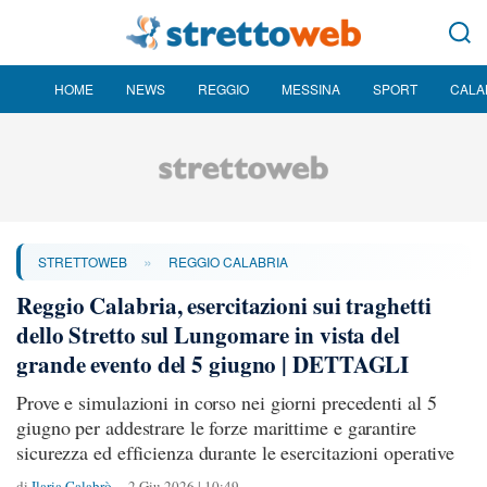
HOME
NEWS
REGGIO
MESSINA
SPORT
CALA
»
STRETTOWEB
REGGIO CALABRIA
Reggio Calabria, esercitazioni sui traghetti
dello Stretto sul Lungomare in vista del
grande evento del 5 giugno | DETTAGLI
Prove e simulazioni in corso nei giorni precedenti al 5
giugno per addestrare le forze marittime e garantire
sicurezza ed efficienza durante le esercitazioni operative
di
Ilaria Calabrò
2 Giu 2026 | 10:49