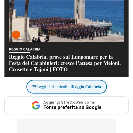
REGGIO CALABRIA
Reggio Calabria, prove sul Lungomare per la
Festa dei Carabinieri: cresce l’attesa per Meloni,
Crosetto e Tajani | FOTO
Reggio Calabria
Leggi altri articoli di
Aggiungi StrettoWeb come
Fonte preferita su Google