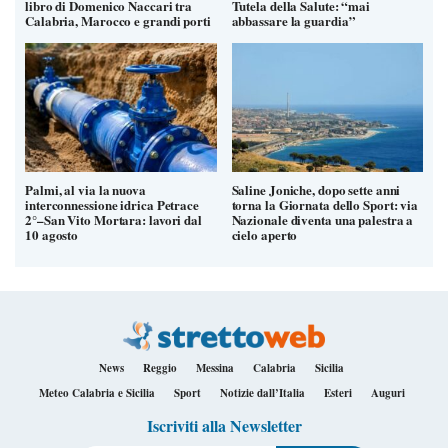
libro di Domenico Naccari tra
Tutela della Salute: “mai
Calabria, Marocco e grandi porti
abbassare la guardia”
Palmi, al via la nuova
Saline Joniche, dopo sette anni
interconnessione idrica Petrace
torna la Giornata dello Sport: via
2°–San Vito Mortara: lavori dal
Nazionale diventa una palestra a
10 agosto
cielo aperto
News
Reggio
Messina
Calabria
Sicilia
Meteo Calabria e Sicilia
Sport
Notizie dall’Italia
Esteri
Auguri
Iscriviti alla Newsletter