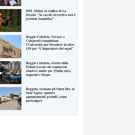
DDL Malan, la replica di La
Strada: “la caccia ricreativa non è
gestione faunistica”
Reggio Calabria, Versace e
Calopresti conquistano
l’Università per Stranieri: in oltre
150 per “L’imperatore dei sogni”
Reggio Calabria, stretta della
Polizia Locale sul commercio
abusivo: multe per 25mila euro,
sequestri e Daspo
Reggina, tornano gli Open Day al
Sant’Agata: quattro
appuntamenti gratuiti, come
partecipare