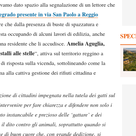
evamo dato spazio alla segnalazione di un lettore che
egrado presente in via San Paolo a Reggio
re che dalla presenza di buste di spazzatura e
i sta occupando di alcuni lavori di edilizia, anche
SPEC
Amelia Aguglia,
 una residente che li accudisce.
stalli alle stelle
“, attiva sul territorio reggino a
l di risposta sulla vicenda, sottolineando come la
ma alla cattiva gestione dei rifiuti cittadina e
ione di cittadini impegnata nella tutela dei gatti sul
 intervenire per fare chiarezza e difendere non solo i
to instancabile e prezioso delle ‘gattare’ e dei
e il dito contro gli animali, soprattutto quando si
ne di buon cuore che, con grande dedizione, si