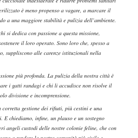
 cucciolate indesiderate e ridurre problemi sanitari
erilizzato è meno propenso a vagare, a marcare il
ndo a una maggiore stabilità e pulizia dell’ambiente.
chi si dedica con passione a questa missione,
ostenere il loro operato. Sono loro che, spesso a
o, suppliscono alle carenze istituzionali nella
essione più profonda. La pulizia della nostra città è
are i gatti randagi e chi li accudisce non risolve il
olo divisione e incomprensione.
orretta gestione dei rifiuti, più cestini e una
i. E chiediamo, infine, un plauso e un sostegno
veri angeli custodi delle nostre colonie feline, che con
scono a rendere la nostra comunità più civile e