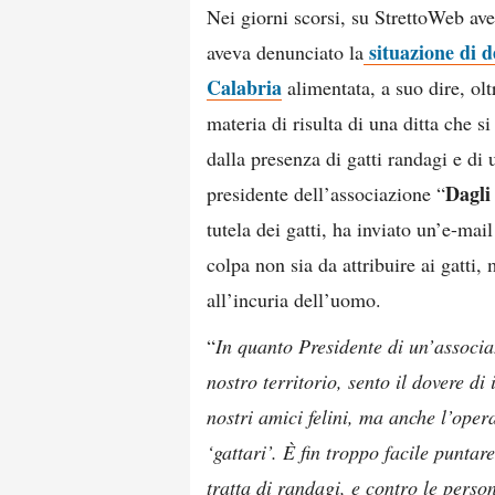
Nei giorni scorsi, su StrettoWeb av
situazione di d
aveva denunciato la
Calabria
alimentata, a suo dire, olt
materia di risulta di una ditta che s
dalla presenza di gatti randagi e di
Dagli 
presidente dell’associazione “
tutela dei gatti, ha inviato un’e-mai
colpa non sia da attribuire ai gatti, 
all’incuria dell’uomo.
“
In quanto Presidente di un’associaz
nostro territorio, sento il dovere di
nostri amici felini, ma anche l’opera
‘gattari’. È fin troppo facile puntar
tratta di randagi, e contro le perso