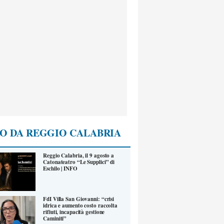
O DA REGGIO CALABRIA
Reggio Calabria, il 9 agosto a
Catonateatro “Le Supplici” di
Eschilo | INFO
FdI Villa San Giovanni: “crisi
idrica e aumento costo raccolta
rifiuti, incapacità gestione
Caminiti”