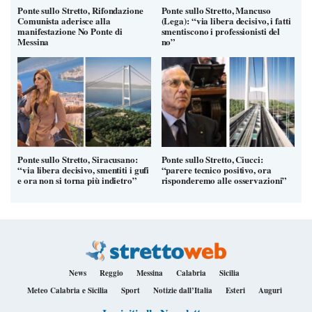
Ponte sullo Stretto, Rifondazione
Ponte sullo Stretto, Mancuso
Comunista aderisce alla
(Lega): “via libera decisivo, i fatti
manifestazione No Ponte di
smentiscono i professionisti del
Messina
no”
Ponte sullo Stretto, Siracusano:
Ponte sullo Stretto, Ciucci:
“via libera decisivo, smentiti i gufi
“parere tecnico positivo, ora
e ora non si torna più indietro”
risponderemo alle osservazioni”
News
Reggio
Messina
Calabria
Sicilia
Meteo Calabria e Sicilia
Sport
Notizie dall’Italia
Esteri
Auguri