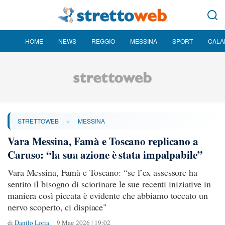
HOME
NEWS
REGGIO
MESSINA
SPORT
CALA
»
STRETTOWEB
MESSINA
Vara Messina, Famà e Toscano replicano a
Caruso: “la sua azione è stata impalpabile”
Vara Messina, Famà e Toscano: “se l’ex assessore ha
sentito il bisogno di sciorinare le sue recenti iniziative in
maniera così piccata è evidente che abbiamo toccato un
nervo scoperto, ci dispiace"
di
Danilo Loria
9 Mag 2026 | 19:02