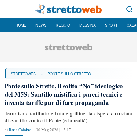
HOME
NEWS
REGGIO
MESSINA
SPORT
CALA
»
STRETTOWEB
PONTE SULLO STRETTO
Ponte sullo Stretto, il solito “No” ideologico
del M5S: Santillo mistifica i pareri tecnici e
inventa tariffe pur di fare propaganda
Terrorismo tariffario e bufale grilline: la disperata crociata
di Santillo contro il Ponte (e la realtà)
di
Ilaria Calabrò
30 Mag 2026 | 13:17