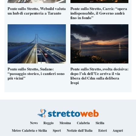
Ponte sullo Stretto, Webuild valuta
Ponte sullo Stretto, Carrà: “opera
un hub di carpenteria a Taranto
indispensabile, il Governo andrà
fino in fondo”
Ponte sullo Stretto, Sudano:
Ponte sullo Stretto, svolta decisiva:
“passaggio storico, i cantieri sono
dopo l’ok dell’Ue arriva il via
più vicini”
libera del Cdm sulla delibera
Iropi
News
Reggio
Messina
Calabria
Sicilia
Meteo Calabria e Sicilia
Sport
Notizie dall’Italia
Esteri
Auguri