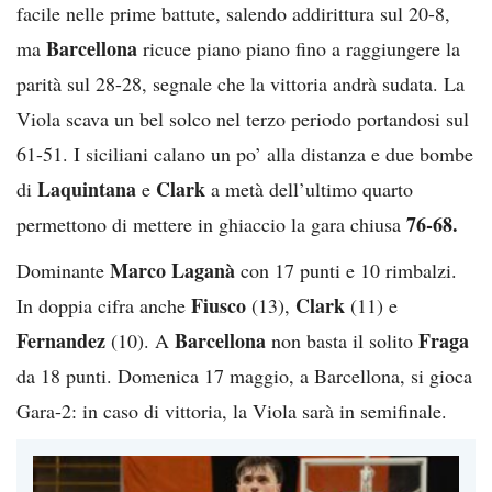
facile nelle prime battute, salendo addirittura sul 20-8,
Barcellona
ma
ricuce piano piano fino a raggiungere la
parità sul 28-28, segnale che la vittoria andrà sudata. La
Viola scava un bel solco nel terzo periodo portandosi sul
61-51. I siciliani calano un po’ alla distanza e due bombe
Laquintana
Clark
di
e
a metà dell’ultimo quarto
76-68.
permettono di mettere in ghiaccio la gara chiusa
Marco Laganà
Dominante
con 17 punti e 10 rimbalzi.
Fiusco
Clark
In doppia cifra anche
(13),
(11) e
Fernandez
Barcellona
Fraga
(10). A
non basta il solito
da 18 punti. Domenica 17 maggio, a Barcellona, si gioca
Gara-2: in caso di vittoria, la Viola sarà in semifinale.