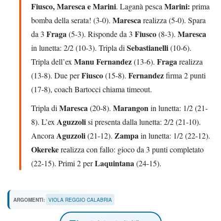
Fiusco, Maresca e Marini
Marini:
. Laganà pesca
prima
Maresca
bomba della serata! (3-0).
realizza (5-0). Spara
Fraga
Fiusco
Maresca
da 3
(5-3). Risponde da 3
(8-3).
Sebastianelli
in lunetta: 2/2 (10-3). Tripla di
(10-6).
Manu Fernandez
Fraga
Tripla dell’ex
(13-6).
realizza
Fiusco
Fernandez
(13-8). Due per
(15-8).
firma 2 punti
(17-8), coach Bartocci chiama timeout.
Maresca
Marangon
Tripla di
(20-8).
in lunetta: 1/2 (21-
Aguzzoli
8). L’ex
si presenta dalla lunetta: 2/2 (21-10).
Aguzzoli
Zampa
Ancora
(21-12).
in lunetta: 1/2 (22-12).
Okereke
realizza con fallo: gioco da 3 punti completato
Laquintana
(22-15). Primi 2 per
(24-15).
ARGOMENTI:
VIOLA REGGIO CALABRIA