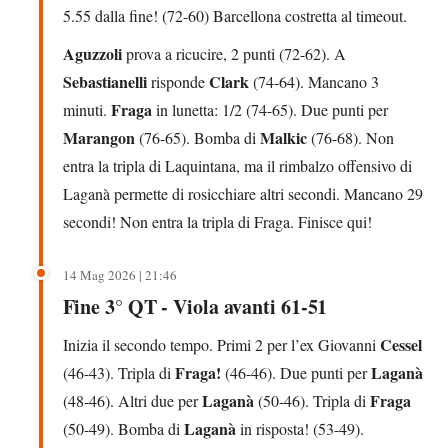
5.55 dalla fine! (72-60) Barcellona costretta al timeout.
Aguzzoli
prova a ricucire, 2 punti (72-62). A
Sebastianelli
Clark
risponde
(74-64). Mancano 3
Fraga
minuti.
in lunetta: 1/2 (74-65). Due punti per
Marangon
Malkic
(76-65). Bomba di
(76-68). Non
entra la tripla di Laquintana, ma il rimbalzo offensivo di
Laganà permette di rosicchiare altri secondi. Mancano 29
secondi! Non entra la tripla di Fraga. Finisce qui!
14 Mag 2026 | 21:46
Fine 3° QT - Viola avanti 61-51
Cessel
Inizia il secondo tempo. Primi 2 per l’ex Giovanni
Fraga!
Laganà
(46-43). Tripla di
(46-46). Due punti per
Laganà
Fraga
(48-46). Altri due per
(50-46). Tripla di
Laganà
(50-49). Bomba di
in risposta! (53-49).