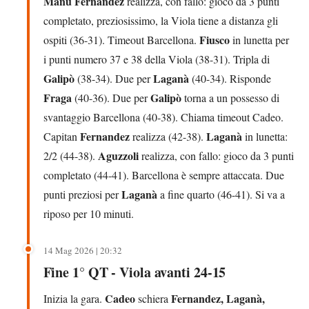
Manu Fernandez
realizza, con fallo: gioco da 3 punti
completato, preziosissimo, la Viola tiene a distanza gli
Fiusco
ospiti (36-31). Timeout Barcellona.
in lunetta per
i punti numero 37 e 38 della Viola (38-31). Tripla di
Galipò
Laganà
(38-34). Due per
(40-34). Risponde
Fraga
Galipò
(40-36). Due per
torna a un possesso di
svantaggio Barcellona (40-38). Chiama timeout Cadeo.
Fernandez
Laganà
Capitan
realizza (42-38).
in lunetta:
Aguzzoli
2/2 (44-38).
realizza, con fallo: gioco da 3 punti
completato (44-41). Barcellona è sempre attaccata. Due
Laganà
punti preziosi per
a fine quarto (46-41). Si va a
riposo per 10 minuti.
14 Mag 2026 | 20:32
Fine 1° QT - Viola avanti 24-15
Cadeo
Fernandez, Laganà,
Inizia la gara.
schiera