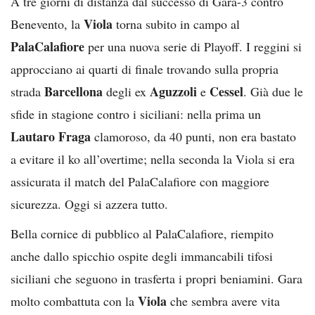
A tre giorni di distanza dal successo di Gara-3 contro
Viola
Benevento, la
torna subito in campo al
PalaCalafiore
per una nuova serie di Playoff. I reggini si
approcciano ai quarti di finale trovando sulla propria
Barcellona
Aguzzoli
Cessel
strada
degli ex
e
. Già due le
sfide in stagione contro i siciliani: nella prima un
Lautaro Fraga
clamoroso, da 40 punti, non era bastato
a evitare il ko all’overtime; nella seconda la Viola si era
assicurata il match del PalaCalafiore con maggiore
sicurezza. Oggi si azzera tutto.
Bella cornice di pubblico al PalaCalafiore, riempito
anche dallo spicchio ospite degli immancabili tifosi
siciliani che seguono in trasferta i propri beniamini. Gara
Viola
molto combattuta con la
che sembra avere vita