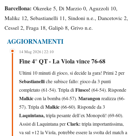
Barcellona:
Okereke 5, Di Marzio 0, Aguzzoli 10,
Malikc 12, Sebastianelli 11, Sindoni n.e., Dancetovic 2,
Cessel 2, Fraga 18, Galipò 8, Grivo n.e.
AGGIORNAMENTI
14 Mag 2026 | 22:10
Fine 4° QT - La Viola vince 76-68
Ultimi 10 minuti di gioco, si decide la gara! Primi 2 per
Sebastianelli
che subisce fallo: gioco da 3 punti
Fiusco!
completato (61-54). Tripla di
(64-54). Risponde
Malkic
Marangon
con la bomba (64-57).
realizza (66-
Malkic
57). Tripla di
(66-60). Risponde da 3
Laquintana,
tripla pesante dell’ex Monopoli! (69-60).
Clark:
Assist di Laquintana per
tripla importantissima,
va sul +12 la Viola, potrebbe essere la svolta del match a