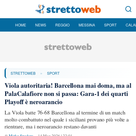
HOME
NEWS
REGGIO
MESSINA
SPORT
CALA
»
STRETTOWEB
SPORT
Viola autoritaria! Barcellona mai doma, ma al
PalaCalafiore non si passa: Gara-1 dei quarti
Playoff è neroarancio
La Viola batte 76-68 Barcellona al termine di un match
molto combattuto nel quale i siciliani provano più volte a
rientrare, ma i neroarancio restano davanti
di
Mirko Spadaro
14 Mag 2026 | 22:01