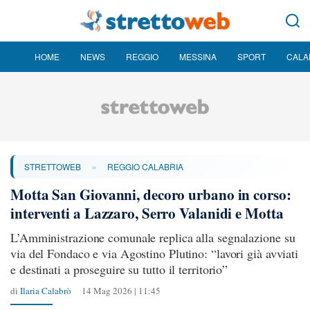
HOME
NEWS
REGGIO
MESSINA
SPORT
CALA
»
STRETTOWEB
REGGIO CALABRIA
Motta San Giovanni, decoro urbano in corso:
interventi a Lazzaro, Serro Valanidi e Motta
L’Amministrazione comunale replica alla segnalazione su
via del Fondaco e via Agostino Plutino: “lavori già avviati
e destinati a proseguire su tutto il territorio”
di
Ilaria Calabrò
14 Mag 2026 | 11:45