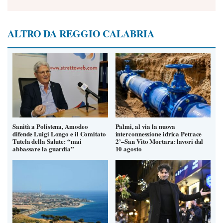
ALTRO DA REGGIO CALABRIA
Sanità a Polistena, Amodeo
Palmi, al via la nuova
difende Luigi Longo e il Comitato
interconnessione idrica Petrace
Tutela della Salute: “mai
2°–San Vito Mortara: lavori dal
abbassare la guardia”
10 agosto