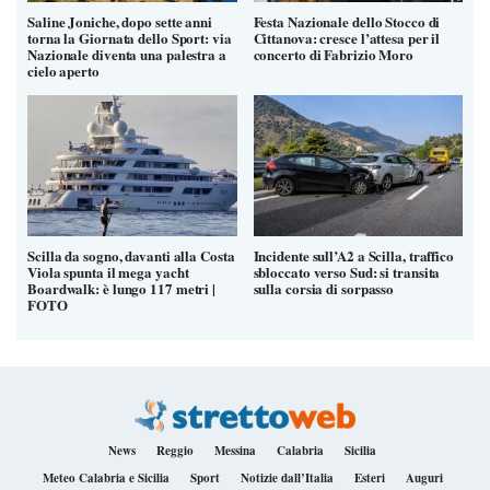
Saline Joniche, dopo sette anni
Festa Nazionale dello Stocco di
torna la Giornata dello Sport: via
Cittanova: cresce l’attesa per il
Nazionale diventa una palestra a
concerto di Fabrizio Moro
cielo aperto
Scilla da sogno, davanti alla Costa
Incidente sull’A2 a Scilla, traffico
Viola spunta il mega yacht
sbloccato verso Sud: si transita
Boardwalk: è lungo 117 metri |
sulla corsia di sorpasso
FOTO
News
Reggio
Messina
Calabria
Sicilia
Meteo Calabria e Sicilia
Sport
Notizie dall’Italia
Esteri
Auguri