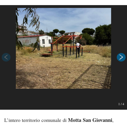
1
/
4
Motta San Giovanni
L’intero territorio comunale di
,