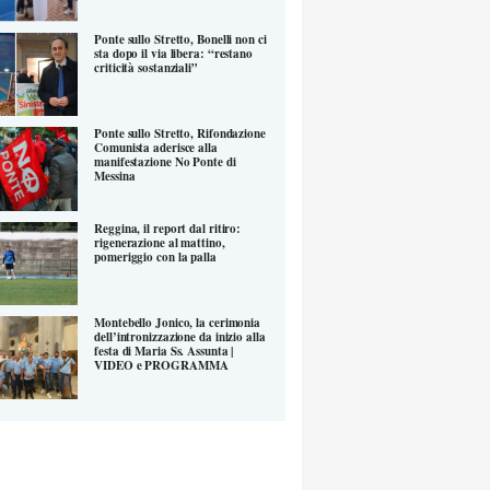
Ponte sullo Stretto, Bonelli non ci
sta dopo il via libera: “restano
criticità sostanziali”
Ponte sullo Stretto, Rifondazione
Comunista aderisce alla
manifestazione No Ponte di
Messina
Reggina, il report dal ritiro:
rigenerazione al mattino,
pomeriggio con la palla
Montebello Jonico, la cerimonia
dell’intronizzazione da inizio alla
festa di Maria Ss. Assunta |
VIDEO e PROGRAMMA