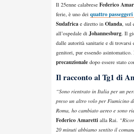
Federico Amar
Il 25enne calabrese
quattro passeggeri 
ferie, è uno dei
Sudafrica
Olanda
e diretto in
, sul
Johannesburg
all’ospedale di
. Il g
dalle autorità sanitarie e di trovars
genitori, pur essendo asintomatico. 
precauzionale
dopo essere stato cont
Il racconto al Tg1 di A
“Sono rientrato in Italia per un pe
preso un altro volo per Fiumicino d
Roma, ho cambiato aereo e sono ri
Federico Amaretti
alla Rai.
“Ricor
20 minuti abbiamo sentito il comanda