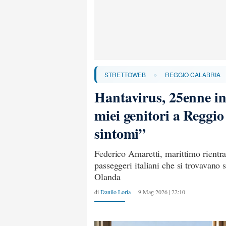
»
STRETTOWEB
REGGIO CALABRIA
Hantavirus, 25enne in
miei genitori a Reggio
sintomi”
Federico Amaretti, marittimo rientrat
passeggeri italiani che si trovavano s
Olanda
di
Danilo Loria
9 Mag 2026 | 22:10