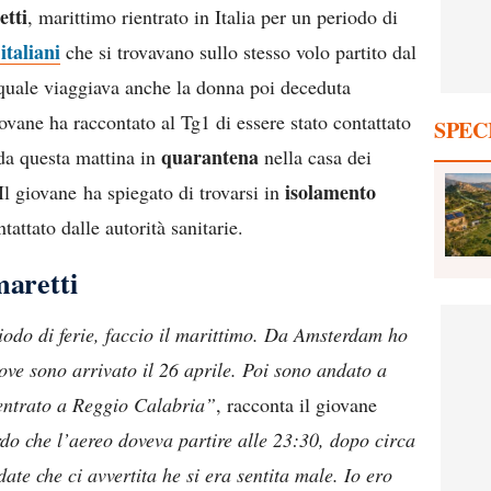
etti
, marittimo rientrato in Italia per un periodo di
italiani
che si trovavano sullo stesso volo partito dal
 quale viaggiava anche la donna poi deceduta
iovane ha raccontato al Tg1 di essere stato contattato
SPEC
quarantena
i da questa mattina in
nella casa dei
isolamento
Il giovane ha spiegato di trovarsi in
attato dalle autorità sanitarie.
maretti
riodo di ferie, faccio il marittimo. Da Amsterdam ho
ove sono arrivato il 26 aprile. Poi sono andato a
entrato a Reggio Calabria”
, racconta il giovane
do che l’aereo doveva partire alle 23:30, dopo circa
te che ci avvertita he si era sentita male. Io ero