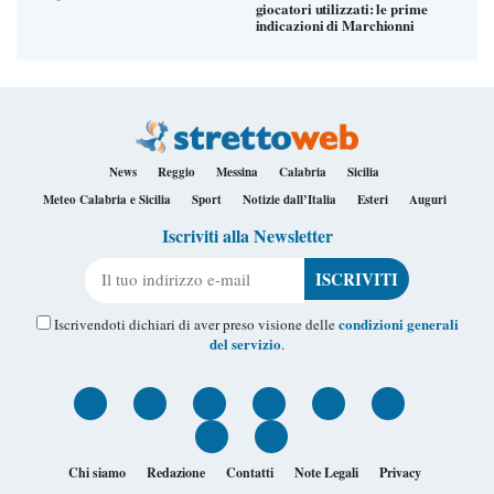
giocatori utilizzati: le prime
indicazioni di Marchionni
News
Reggio
Messina
Calabria
Sicilia
Meteo Calabria e Sicilia
Sport
Notizie dall’Italia
Esteri
Auguri
Iscriviti alla Newsletter
Il tuo indirizzo e-mail
condizioni generali
Iscrivendoti dichiari di aver preso visione delle
del servizio
.
Chi siamo
Redazione
Contatti
Note Legali
Privacy