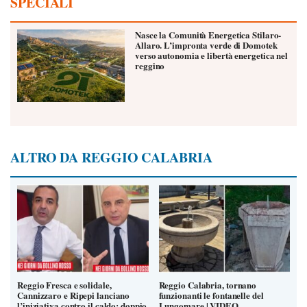
SPECIALI
Nasce la Comunità Energetica Stilaro-
Allaro. L’impronta verde di Domotek
verso autonomia e libertà energetica nel
reggino
ALTRO DA REGGIO CALABRIA
Reggio Fresca e solidale,
Reggio Calabria, tornano
Cannizzaro e Ripepi lanciano
funzionanti le fontanelle del
l’iniziativa contro il caldo: doppio
Lungomare | VIDEO