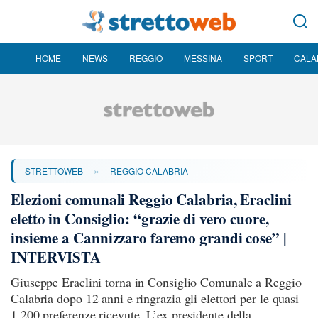
HOME
NEWS
REGGIO
MESSINA
SPORT
CALA
»
STRETTOWEB
REGGIO CALABRIA
Elezioni comunali Reggio Calabria, Eraclini
eletto in Consiglio: “grazie di vero cuore,
insieme a Cannizzaro faremo grandi cose” |
INTERVISTA
Giuseppe Eraclini torna in Consiglio Comunale a Reggio
Calabria dopo 12 anni e ringrazia gli elettori per le quasi
1.200 preferenze ricevute. L’ex presidente della