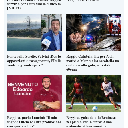
servizio per i cittadini in difficoltà
| VIDEO
Ponte sullo Stretto, Salvini sfida le
Reggio Calabria, lite per futili
opposizioni: “rassegnatevi, l’Italia
motivi a Mammola: accoltella un
vuole le grandi opere”
coetaneo alla gola, arrestato
60enne
Reggina, parla Lancini: “il mio
Reggina, goleada alla Bruinese
sogno? Ottenere altre promozioni
nel primo test in ritiro: Alma
con questi colori”
scatenato. Schieramenti e