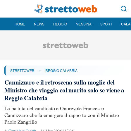
HOME
NEWS
REGGIO
MESSINA
SPORT
CALA
»
STRETTOWEB
REGGIO CALABRIA
Cannizzaro e il retroscena sulla moglie del
Ministro che viaggia col marito solo se viene a
Reggio Calabria
La battuta del candidato e Onorevole Francesco
Cannizzaro che fa emergere il rapporto con il Ministro
Paolo Zangrillo
di
Consolato Cicciù
16 Mag 2026 | 17:36