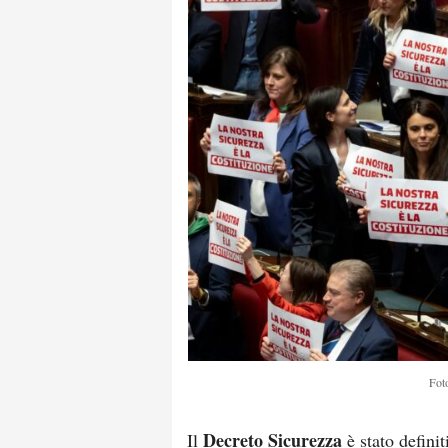
Fot
Decreto Sicurezza
Il
è stato defini