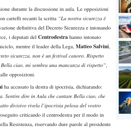
one durante la discussione in aula. Le opposizioni
n cartelli recanti la scritta
“La nostra sicurezza è
ovazione definitiva del Decreto Sicurezza e intonando
Centrodestra
ece, i deputati del
hanno intonato
Matteo Salvini
emiciclo, mentre il leader della Lega,
,
reto sicurezza, non è un festival canoro. Rispetto
o Bella ciao, mi sembra una mancanza di rispetto”
,
dalle opposizioni.
ni
ha accusato la destra di ipocrisia, dichiarando:
a. Sentire dire in Aula che cantare Bella ciao, che
atto divisivo rivela l’ipocrisia pelosa del vostro
roseguito criticando il centrodestra per il modo in
 della Resistenza, riservando dure parole al presidente