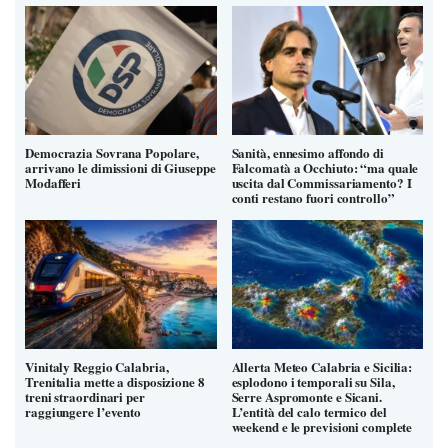
Democrazia Sovrana Popolare,
Sanità, ennesimo affondo di
arrivano le dimissioni di Giuseppe
Falcomatà a Occhiuto: “ma quale
Modafferi
uscita dal Commissariamento? I
conti restano fuori controllo”
Vinitaly Reggio Calabria,
Allerta Meteo Calabria e Sicilia:
Trenitalia mette a disposizione 8
esplodono i temporali su Sila,
treni straordinari per
Serre Aspromonte e Sicani.
raggiungere l’evento
L’entità del calo termico del
weekend e le previsioni complete