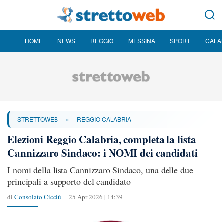
HOME
NEWS
REGGIO
MESSINA
SPORT
CALA
»
STRETTOWEB
REGGIO CALABRIA
Elezioni Reggio Calabria, completa la lista
Cannizzaro Sindaco: i NOMI dei candidati
I nomi della lista Cannizzaro Sindaco, una delle due
principali a supporto del candidato
di
Consolato Cicciù
25 Apr 2026 | 14:39