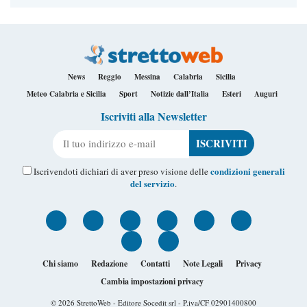
News
Reggio
Messina
Calabria
Sicilia
Meteo Calabria e Sicilia
Sport
Notizie dall’Italia
Esteri
Auguri
Iscriviti alla Newsletter
Il tuo indirizzo e-mail
condizioni generali
Iscrivendoti dichiari di aver preso visione delle
del servizio
.
Chi siamo
Redazione
Contatti
Note Legali
Privacy
Cambia impostazioni privacy
© 2026
StrettoWeb
- Editore Socedit srl - P.iva/CF 02901400800