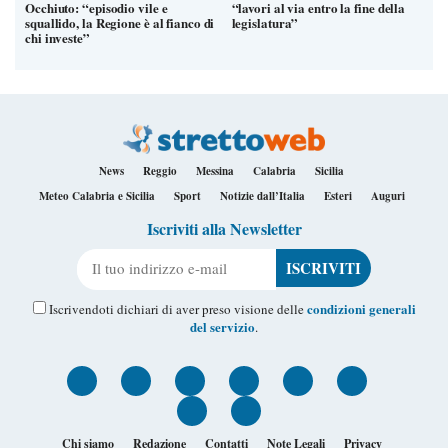
Occhiuto: “episodio vile e
“lavori al via entro la fine della
squallido, la Regione è al fianco di
legislatura”
chi investe”
News
Reggio
Messina
Calabria
Sicilia
Meteo Calabria e Sicilia
Sport
Notizie dall’Italia
Esteri
Auguri
Iscriviti alla Newsletter
Il tuo indirizzo e-mail
condizioni generali
Iscrivendoti dichiari di aver preso visione delle
del servizio
.
Chi siamo
Redazione
Contatti
Note Legali
Privacy