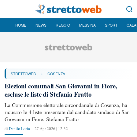
HOME
NEWS
REGGIO
MESSINA
SPORT
CALA
»
STRETTOWEB
COSENZA
Elezioni comunali San Giovanni in Fiore,
escluse le liste di Stefania Fratto
La Commissione elettorale circondariale di Cosenza, ha
ricusato le 4 liste presentate dal candidato sindaco di San
Giovanni in Fiore, Stefania Fratto
di
Danilo Loria
27 Apr 2026 | 12:32